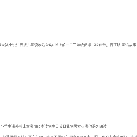
际大奖小说注音版儿童读物适合6岁以上的一二三年级阅读书经典带拼音正版 童话故事
岁推荐小学生课外书儿童暑期绘本读物生日节日礼物男女孩暑假课外阅读