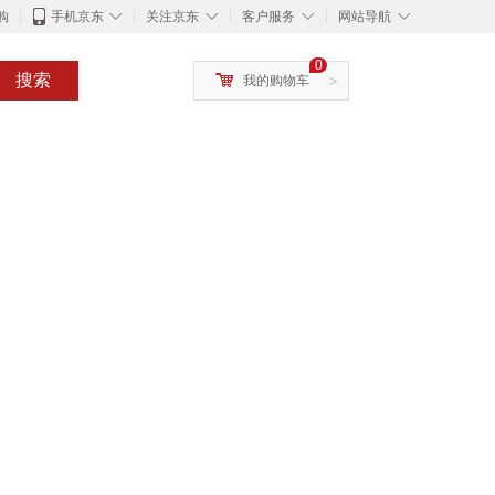
◇
◇
◇
◇
购
手机京东
关注京东
客户服务
网站导航
0
搜索
我的购物车
>