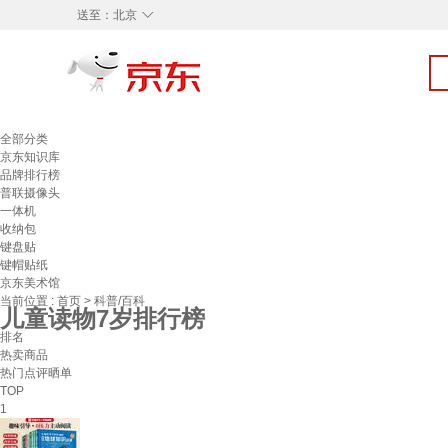
◇
送至：
北京
全部分类
京东知识库
品牌排行榜
普联摄像头
一体机
收纳包
键盘贴
键帽贴纸
京东美术馆
当前位置 :
首页
>
科普/百科
儿童读物7岁排行榜
排名
热卖商品
热门点评晒单
TOP
1