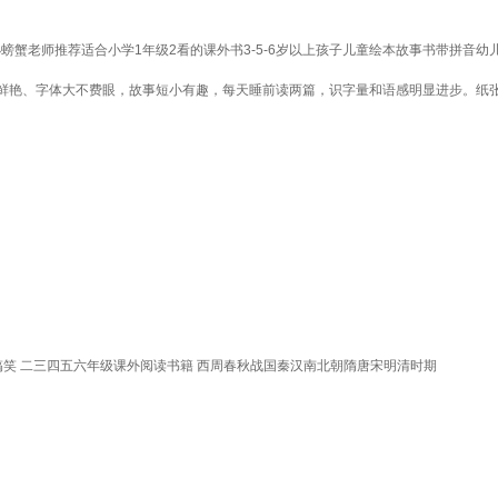
螃蟹老师推荐适合小学1年级2看的课外书3-5-6岁以上孩子儿童绘本故事书带拼音幼
鲜艳、字体大不费眼，故事短小有趣，每天睡前读两篇，识字量和语感明显进步。纸
默搞笑 二三四五六年级课外阅读书籍 西周春秋战国秦汉南北朝隋唐宋明清时期