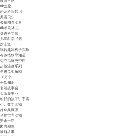
倾听自然
dk生物
恐龙科普知识
奥雪贝尔
矢量图看图器
dk单刷冰龙
身边科学卷
儿童科学书籍
杰士派
玩转趣味科学实验
有趣植物早知道
迈克戈德史密斯
超级漫画系列
走进昆虫乐园
10万个
干货知识
名著故事会
太阳花书业
给我的孩子讲宇宙
少儿数学读物
好奇典藏版
动物世界动物
安永一正
卤煮鲍鱼
波斯故事