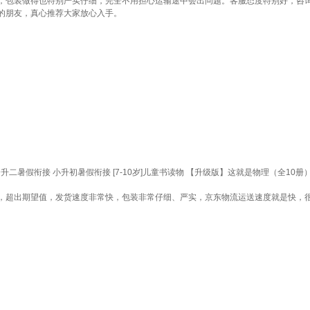
，包装做得也特别严实仔细，完全不用担心运输途中会出问题。客服态度特别好，咨
的朋友，真心推荐大家放心入手。
升二暑假衔接 小升初暑假衔接 [7-10岁]儿童书读物 【升级版】这就是物理（全10册
，超出期望值，发货速度非常快，包装非常仔细、严实，京东物流运送速度就是快，