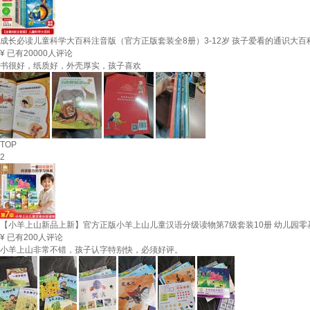
成长必读儿童科学大百科注音版（官方正版套装全8册）3-12岁 孩子爱看的通识大百
¥
已有20000人评论
书很好，纸质好，外壳厚实，孩子喜欢
TOP
2
【小羊上山新品上新】官方正版小羊上山儿童汉语分级读物第7级套装10册 幼儿园零
¥
已有200人评论
小羊上山非常不错，孩子认字特别快，必须好评。