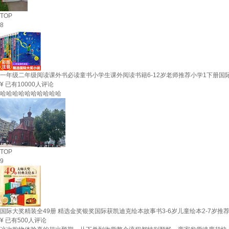
TOP
8
一年级二年级阅读课外书必读童书小学生课外阅读书籍6-12岁老师推荐小学1下册国
¥
已有10000人评论
哈哈哈哈哈哈哈哈哈哈
TOP
9
国际大奖精装全49册 精选金奖银奖国际获凯迪克绘本故事书3-6岁儿童绘本2-7
¥
已有500人评论