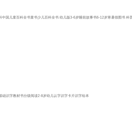
科中国儿童百科全书童书少儿百科全书 幼儿版3-6岁睡前故事书6-12岁寒暑假图书 
基础识字教材书分级阅读2-8岁幼儿认字识字卡片识字绘本