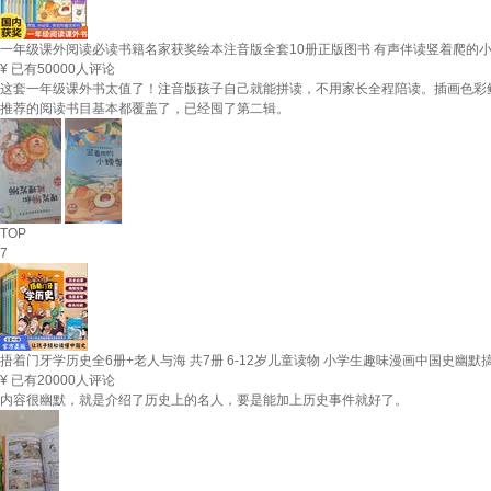
一年级课外阅读必读书籍名家获奖绘本注音版全套10册正版图书 有声伴读竖着爬的小
¥
已有50000人评论
这套一年级课外书太值了！注音版孩子自己就能拼读，不用家长全程陪读。插画色彩
推荐的阅读书目基本都覆盖了，已经囤了第二辑。
TOP
7
捂着门牙学历史全6册+老人与海 共7册 6-12岁儿童读物 小学生趣味漫画中国史幽
¥
已有20000人评论
内容很幽默，就是介绍了历史上的名人，要是能加上历史事件就好了。