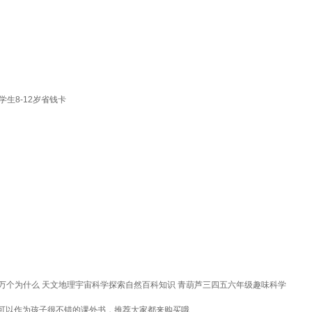
生8-12岁省钱卡
 十万个为什么 天文地理宇宙科学探索自然百科知识 青葫芦三四五六年级趣味科学
可以作为孩子很不错的课外书，推荐大家都来购买哦