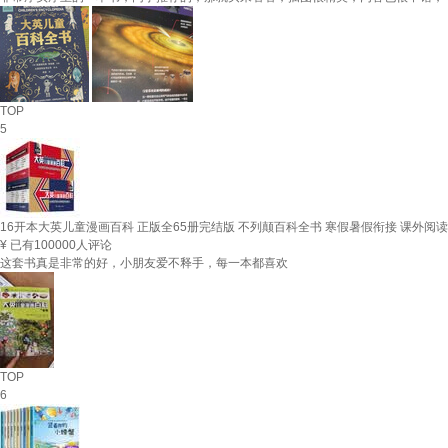
TOP
5
16开本大英儿童漫画百科 正版全65册完结版 不列颠百科全书 寒假暑假衔接 课外阅读
¥
已有100000人评论
这套书真是非常的好，小朋友爱不释手，每一本都喜欢
TOP
6