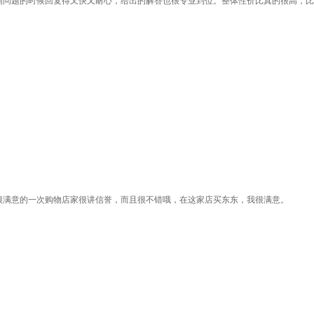
询问题的时候回复得又快又耐心，给出的解答也很专业到位。整体性价比真的很高，比
）
很满意的一次购物店家很讲信誉，而且很不错哦，在这家店买东东，我很满意。