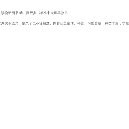
儿读物新图书 幼儿园经典书单小中大班早教书
张厚实不透光，翻久了也不容易烂。内容涵盖童话、科普、习惯养成，种类丰富，学校