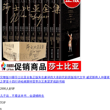
完整版10册莎士比亚全集正版朱生豪译四大喜剧悲剧原版现代文学 威尼斯商人仲夏夜
之梦亚十四行诗哈姆莱特雷李尔王奥瑟罗戏剧书籍
2000人好评
儿子说，不看这本书，会遗憾终生
TOP
9