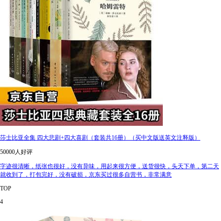
莎士比亚全集 四大悲剧+四大喜剧（套装共16册）（买中文版送英文注释版）
50000人好评
字迹很清晰，纸张也很好，没有异味，用起来很方便，送货很快，头天下单，第二天
就收到了，打包完好，没有破损，京东买过很多自营书，非常满意
TOP
4