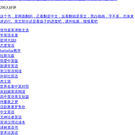
200人好评
这个书，是两面翻的，正着翻是中文，反着翻就是英文，黑白插画，字不多。总体来
讲还行。英文部分还是看孩子的进度吧，课外拓展，慢慢看吧
张培基英译散文选
学英语名著
星球大战8
态度英语
barbarbar教学
拉斯马森
简爱中英版
新课堂英语
英汉双语阅读
外研社双语
杰士派
世界名著中英对照
灰姑娘英语阅读
高中英语美文短篇
仲夏夜之梦
话剧奥赛罗售价
中文英语
无神论者英语
英译汉理论读本
译林英语书
资本论英语