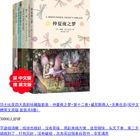
莎士比亚四大喜剧珍藏版套装：仲夏夜之梦+第十二夜+威尼斯商人+无事生非(买中文
赠英文原版 套装共8册）
50000人好评
字迹很清晰，纸张也很好，没有异味，用起来很方便，送货很快，头天下单，第二天
就收到了，打包完好，没有破损，京东买过很多自营书，非常满意