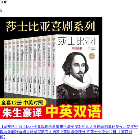
TOP
5
【多规格】莎士比亚全集戏剧故事集朱生豪英汉对照四大喜剧悲剧集仲夏夜之梦罗密
欧与朱丽叶哈姆雷特威尼斯商人初高中英语读物课外书 莎士比亚全12册 【英汉对
照】