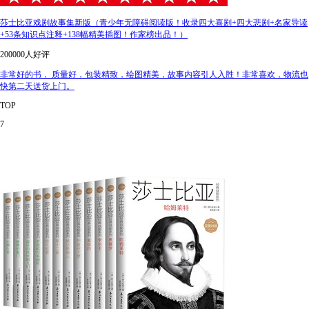
莎士比亚戏剧故事集新版（青少年无障碍阅读版！收录四大喜剧+四大悲剧+名家导读
+53条知识点注释+138幅精美插图！作家榜出品！）
200000人好评
非常好的书， 质量好，包装精致，绘图精美，故事内容引人入胜！非常喜欢，物流也
快第二天送货上门。
TOP
7