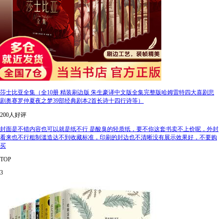
莎士比亚全集（全10册 精装刷边版 朱生豪译中文版全集完整版哈姆雷特四大喜剧悲
剧奥赛罗仲夏夜之梦39部经典剧本2首长诗十四行诗等）
200人好评
封面是不错内容也可以就是纸不行 是酸臭的轻质纸，要不你这套书卖不上价呢，外封
看来也不行粗制滥造达不到收藏标准，印刷的封边也不清晰没有展示效果好，不要购
买
TOP
3