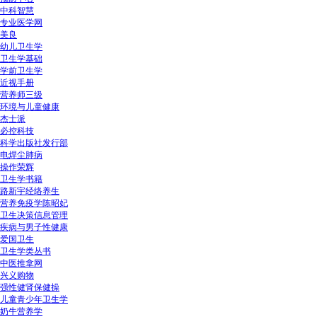
中科智慧
专业医学网
美良
幼儿卫生学
卫生学基础
学前卫生学
近视手册
营养师三级
环境与儿童健康
杰士派
必控科技
科学出版社发行部
电焊尘肺病
操作荣辉
卫生学书籍
路新宇经络养生
营养免疫学陈昭妃
卫生决策信息管理
疾病与男子性健康
爱国卫生
卫生学类丛书
中医推拿网
兴义购物
强性健肾保健操
儿童青少年卫生学
奶牛营养学