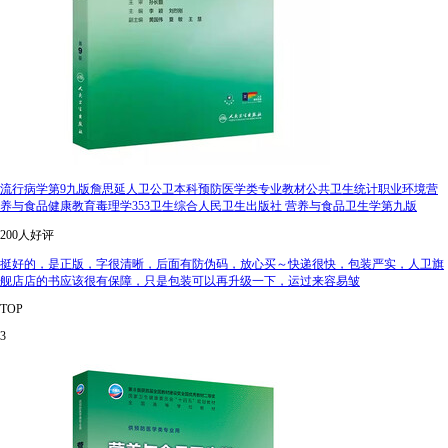
流行病学第9九版詹思延人卫公卫本科预防医学类专业教材公共卫生统计职业环境营
养与食品健康教育毒理学353卫生综合人民卫生出版社 营养与食品卫生学第九版
200人好评
挺好的，是正版，字很清晰，后面有防伪码，放心买～快递很快，包装严实，人卫旗
舰店店的书应该很有保障，只是包装可以再升级一下，运过来容易皱
TOP
3