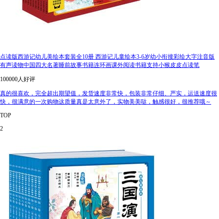
点读版西游记幼儿美绘本套装全10册 西游记儿童绘本3-6岁幼小衔接彩绘大字注音版
有声读物中国四大名著睡前故事书籍连环画课外阅读书籍支持小猴皮皮点读笔
100000人好评
真的很喜欢，完全超出期望值，发货速度非常快，包装非常仔细、严实，运送速度很
快，很满意的一次购物这质量真是太意外了，实物美美哒，触感很好，很推荐哦～
TOP
2