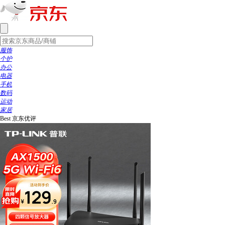
服饰
个护
办公
电器
手机
数码
运动
家居
Best
京东优评