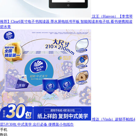
汉王（Hanvon）【李雪琴
推荐】Clear6英寸电子书阅读器 墨水屏电纸书平板 智能阅读本电子纸 看书便携阅读
碧水青
维达（Vinda）超韧手帕纸4
层5片30包 中式美学 出行必备 便携装小包纸巾
手机
数码