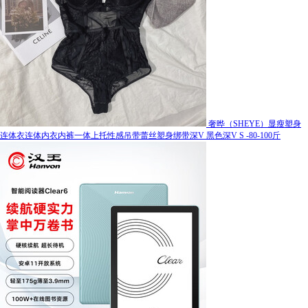
奢晔（SHEYE）显瘦塑身
连体衣连体内衣内裤一体上托性感吊带蕾丝塑身绑带深V 黑色深V S -80-100斤