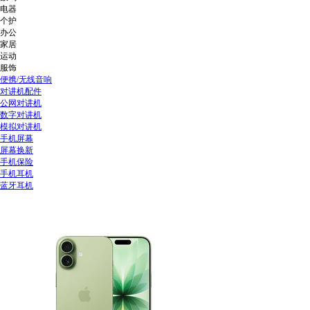
电器
个护
办公
家居
运动
服饰
便携/无线音响
对讲机配件
公网对讲机
数字对讲机
模拟对讲机
手机屏幕
屏幕换新
手机保险
手机耳机
蓝牙耳机