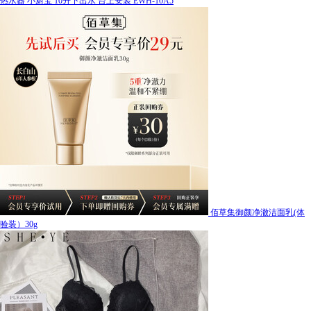
热水器 小厨宝 10升下出水 台上安装 EWH-10A5
佰草集御颜净澈洁面乳(体
验装）30g