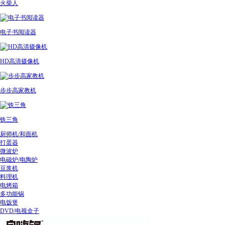
火柴人
电子书阅读器
HD高清摄像机
步步高家教机
铁三角
厨师机/和面机
打蛋器
微波炉
电磁炉/电陶炉
豆浆机
料理机
电烤箱
多功能锅
电饭煲
DVD/电视盒子