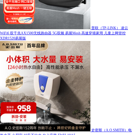
普联（TP-LINK） 凌云
WiFi6 双千兆AX1500无线路由器 5G双频 易展Mesh 高速穿墙家用 儿童上网管控
XDR1520易展版
史密斯（A.O.SMITH）电