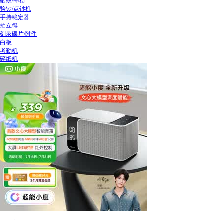
硒鼓/墨粉
验钞/点钞机
手持稳定器
拍立得
刻录碟片/附件
白板
考勤机
碎纸机