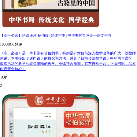
【高一必读】论语译注 杨伯峻 (简体字本) 中华书局自营高一语文推荐
100000人好评
《高一必读》是一本非常有价值的书，特别是针对目前深入教学改革的广大一线教师
来说。本书提出了逆向设计的概念和方法，避开了目前传统教学设计中的两大误区：
聚焦活动的教学和聚焦灌输的教学。总体符合预期，京东自营平台，正版书籍，品质
内容安全放心！
TOP
2