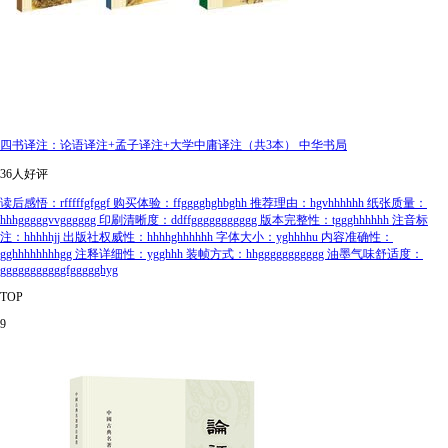
四书译注：论语译注+孟子译注+大学中庸译注（共3本） 中华书局
36人好评
读后感悟：rfffffgfggf 购买体验：ffgggghghbghh 推荐理由：hgvhhhhhh 纸张质量：
hhhgggggvvgggggg 印刷清晰度：ddffggggggggggg 版本完整性：tggghhhhhh 注音标
注：hhhhhjj 出版社权威性：hhhhghhhhhh 字体大小：yghhhhu 内容准确性：
gghhhhhhhhgg 注释详细性：ygghhh 装帧方式：hhggggggggggg 油墨气味舒适度：
gggggggggggfggggghyg
TOP
9