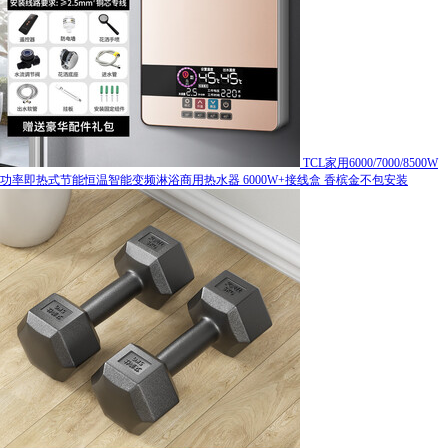
TCL家用6000/7000/8500W
功率即热式节能恒温智能变频淋浴商用热水器 6000W+接线盒 香槟金不包安装