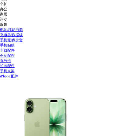
个护
办公
家居
运动
服饰
电池/移动电源
充电器/数据线
手机壳/保护套
手机贴膜
车载配件
创意配件
办号卡
拍照配件
手机支架
iPhone 配件