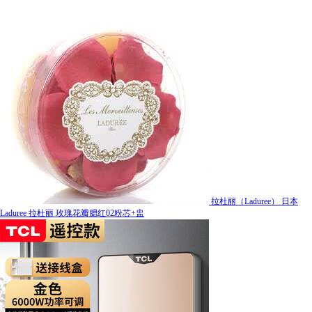
拉杜丽（Laduree） 日本
Laduree 拉杜丽 玫瑰花瓣腮红02粉芯+盅