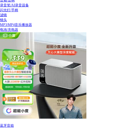
音箱/音响
录音笔/AI录音设备
闪光灯/手柄
滤镜
镜头
MP3/MP4音乐播放器
电池/充电器
蓝牙音箱