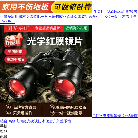
艾美仕（AiMeiShi）哑铃男
士健身家用器材女练臂肌一对六角包胶亚玲环保套装组合学生 20KG 一副（左右手各
10公斤）
BIJIA双筒望远镜12x45看演
唱会 高倍高清微光夜视防水便捷户外望眼镜
手机
数码
电器