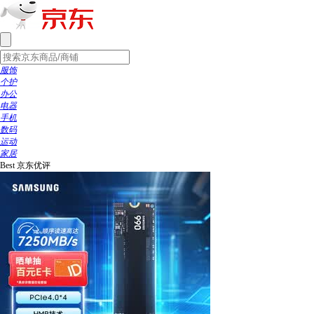
服饰
个护
办公
电器
手机
数码
运动
家居
Best
京东优评