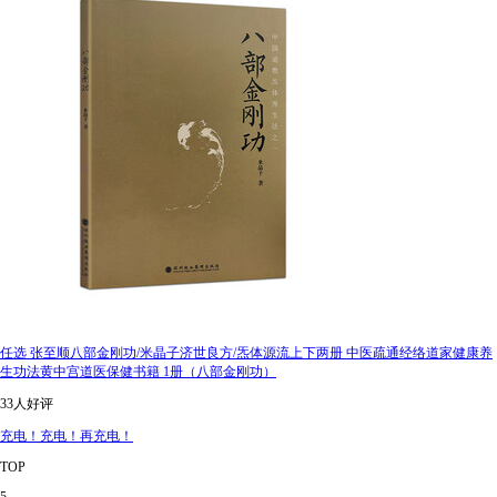
任选 张至顺八部金刚功/米晶子济世良方/炁体源流上下两册 中医疏通经络道家健康养
生功法黄中宫道医保健书籍 1册（八部金刚功）
33人好评
充电！充电！再充电！
TOP