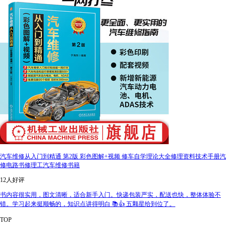
汽车维修从入门到精通 第2版 彩色图解+视频 修车自学理论大全修理资料技术手册汽
修电路书修理工汽车维修书籍
12人好评
书内容很实用，图文清晰，适合新手入门。快递包装严实，配送也快，整体体验不
错。学习起来挺顺畅的，知识点讲得明白 📚👍 五颗星给到位了。
TOP