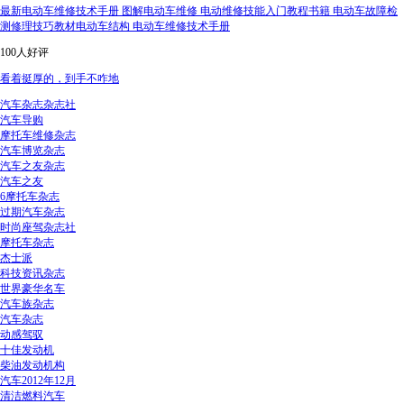
最新电动车维修技术手册 图解电动车维修 电动维修技能入门教程书籍 电动车故障检
测修理技巧教材电动车结构 电动车维修技术手册
100人好评
看着挺厚的，到手不咋地
汽车杂志杂志社
汽车导购
摩托车维修杂志
汽车博览杂志
汽车之友杂志
汽车之友
6摩托车杂志
过期汽车杂志
时尚座驾杂志社
摩托车杂志
杰士派
科技资讯杂志
世界豪华名车
汽车族杂志
汽车杂志
动感驾驭
十佳发动机
柴油发动机构
汽车2012年12月
清洁燃料汽车