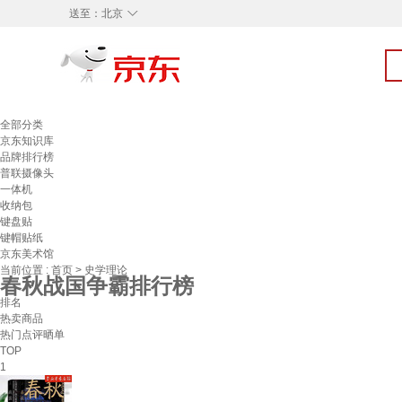
◇
送至：
北京
全部分类
京东知识库
品牌排行榜
普联摄像头
一体机
收纳包
键盘贴
键帽贴纸
京东美术馆
当前位置 :
首页
>
史学理论
春秋战国争霸排行榜
排名
热卖商品
热门点评晒单
TOP
1