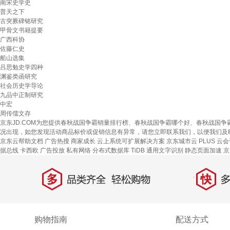
南宋史学史
普天之下
古突厥碑铭研究
甲骨文书籍提要
广西科协
佐藤仁史
船山选集
吕思勉史学四种
渊鉴类函研究
社会历史学导论
九品中正制研究
中宏
周传儒文存
京东JD.COM为您提供春秋战国争霸销量排行榜、春秋战国争霸哪个好、春秋战国
况出现，如您发现活动商品标价或促销信息有异常，请您立即联系我们，以便我们及
京东云帮助文档
广告热搜
商家成长
云上系统可扩展解决方案
京东城市云
PLUS 云
据总线
卡西欧
广告投放
私有网络
分布式数据库 TiDB
通用文字识别
静态页面加速
京
多
快
品类齐全，轻松购物
多仓
购物指南
配送方式