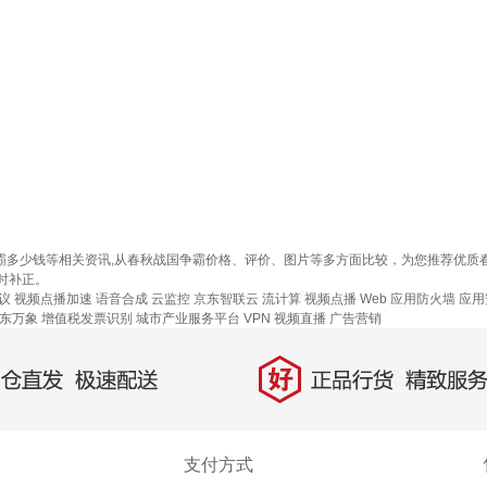
争霸多少钱等相关资讯,从春秋战国争霸价格、评价、图片等多方面比较，为您推荐优
时补正。
会议
视频点播加速
语音合成
云监控
京东智联云
流计算
视频点播
Web 应用防火墙
应用
东万象
增值税发票识别
城市产业服务平台
VPN
视频直播
广告营销
好
直发，极速配送
正品行货，精致服务
支付方式