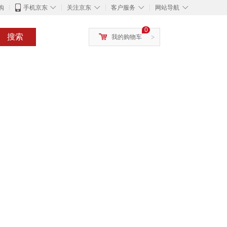
◇
◇
◇
◇
购
手机京东
关注京东
客户服务
网站导航
0
搜索
我的购物车
>