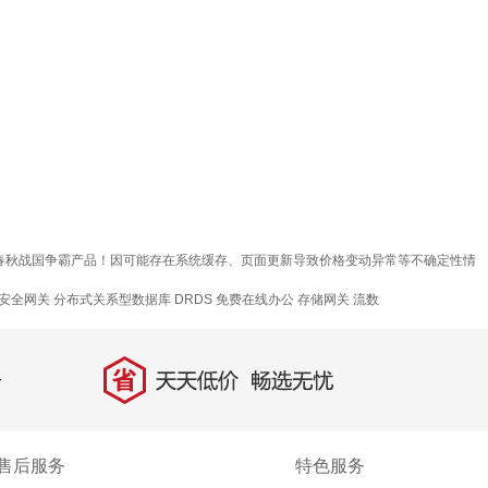
质春秋战国争霸产品！因可能存在系统缓存、页面更新导致价格变动异常等不确定性情
安全网关
分布式关系型数据库 DRDS
免费在线办公
存储网关
流数
省
天天低价，畅选无忧
售后服务
特色服务