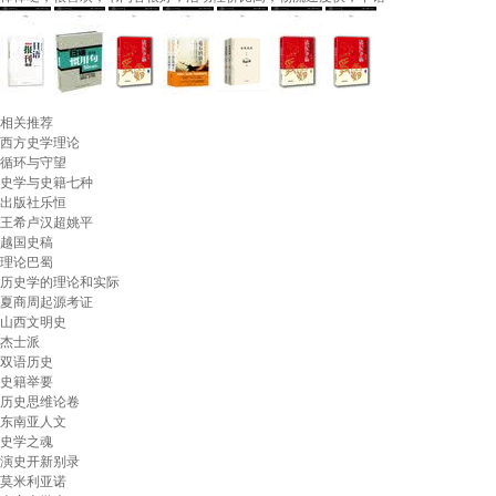
相关推荐
西方史学理论
循环与守望
史学与史籍七种
出版社乐恒
王希卢汉超姚平
越国史稿
理论巴蜀
历史学的理论和实际
夏商周起源考证
山西文明史
杰士派
双语历史
史籍举要
历史思维论卷
东南亚人文
史学之魂
演史开新别录
莫米利亚诺