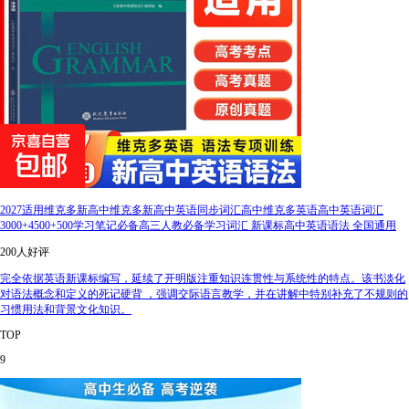
2027适用维克多新高中维克多新高中英语同步词汇高中维克多英语高中英语词汇
3000+4500+500学习笔记必备高三人教必备学习词汇 新课标高中英语语法 全国通用
200人好评
完全依据英语新课标编写，延续了开明版注重知识连贯性与系统性的特点。该书淡化
对语法概念和定义的死记硬背 ，强调交际语言教学，并在讲解中特别补充了不规则的
习惯用法和背景文化知识。
TOP
9