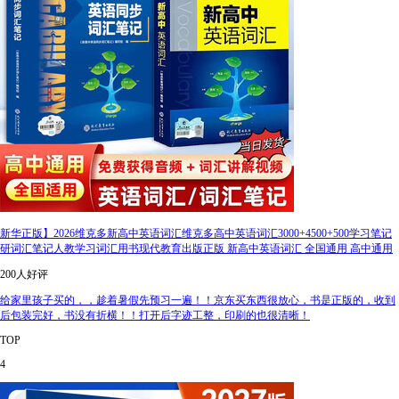
新华正版】2026维克多新高中英语词汇维克多高中英语词汇3000+4500+500学习笔记
研词汇笔记人教学习词汇用书现代教育出版正版 新高中英语词汇 全国通用 高中通用
200人好评
给家里孩子买的，，趁着暑假先预习一遍！！京东买东西很放心，书是正版的，收到
后包装完好，书没有折横！！打开后字迹工整，印刷的也很清晰！
TOP
4