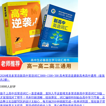
2026维克多英语新高中英语词汇3000+1500+500 高考英语逆袭新高考高中通用（套装
共2册）
10000人好评
孩子上高中后英语词汇一直是难题，直到入手这套维克多英语新高中英语词汇26版，
才发现找对了帮手！书本印刷清晰，纸张厚实，词汇编排特别贴合高中学习节奏，左
边释义右边默写区的设计太贴心，每天抽20分钟就能完成一轮单词巩固，现在孩子背
单词效率大大提高，英语成绩也稳步上升，真心推荐给所有高中生！