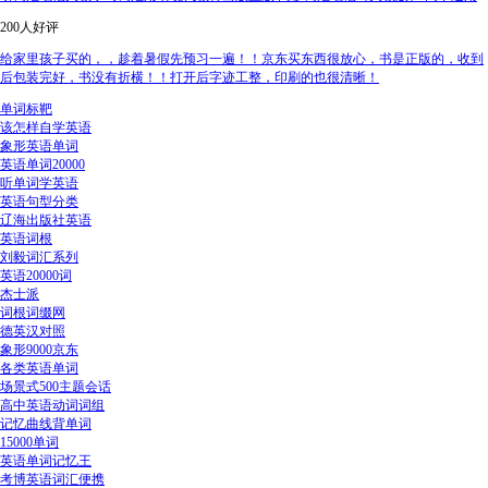
200人好评
给家里孩子买的，，趁着暑假先预习一遍！！京东买东西很放心，书是正版的，收到
后包装完好，书没有折横！！打开后字迹工整，印刷的也很清晰！
单词标靶
该怎样自学英语
象形英语单词
英语单词20000
听单词学英语
英语句型分类
辽海出版社英语
英语词根
刘毅词汇系列
英语20000词
杰士派
词根词缀网
德英汉对照
象形9000京东
各类英语单词
场景式500主题会话
高中英语动词词组
记忆曲线背单词
15000单词
英语单词记忆王
考博英语词汇便携