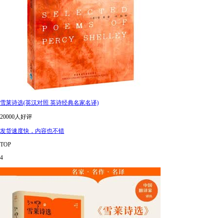
雪莱诗选(英汉对照 英诗经典名家名译)
20000人好评
发货速度快，内容也不错
TOP
4