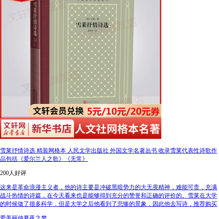
雪莱抒情诗选 精装网格本 人民文学出版社 外国文学名著丛书 收录雪莱代表性诗歌作
品包括《爱尔兰人之歌》《无常》
200人好评
这来是革命浪漫主义者，他的诗主要是冲破黑暗势力的大无畏精神，难能可贵，充满
战斗热情的诗篇，在今天看来也是能够得到充分的赞誉和正确的评价的。雪莱在大学
的时候做了很多科学，但是大学之后他看到了悲惨的景象，因此他去写诗，推荐购买
爱美丽仲夏夜之梦