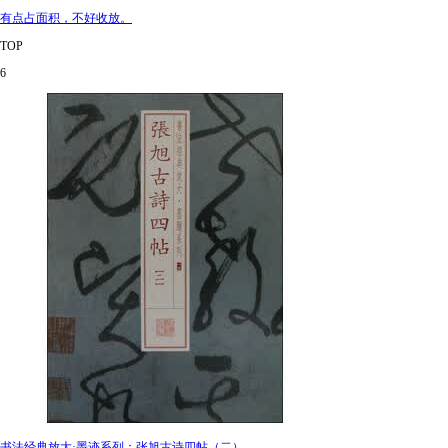
有点占面积，不好收放。
TOP
6
书法经典放大·墨迹系列：张旭古诗四帖（二）