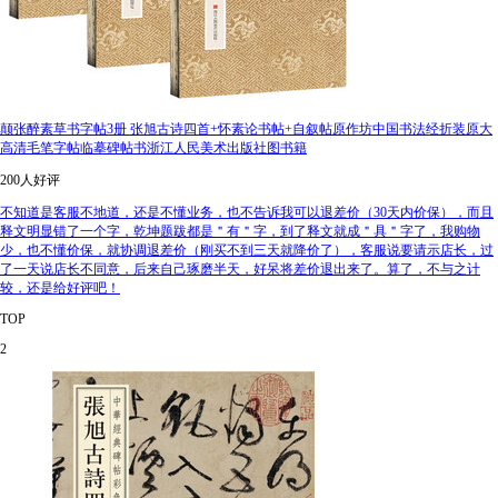
颠张醉素草书字帖3册 张旭古诗四首+怀素论书帖+自叙帖原作坊中国书法经折装原大
高清毛笔字帖临摹碑帖书浙江人民美术出版社图书籍
200人好评
不知道是客服不地道，还是不懂业务，也不告诉我可以退差价（30天内价保），而且
释文明显错了一个字，乾坤题跋都是＂有＂字，到了释文就成＂具＂字了，我购物
少，也不懂价保，就协调退差价（刚买不到三天就降价了），客服说要请示店长，过
了一天说店长不同意，后来自己琢磨半天，好呆将差价退出来了。算了，不与之计
较，还是给好评吧！
TOP
2