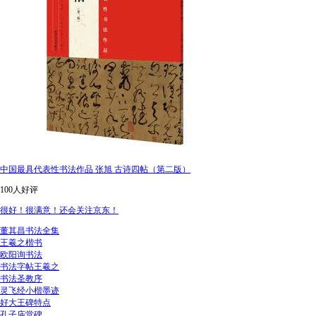
中国最具代表性书法作品 张旭 古诗四帖（第二版）
100人好评
很好！很满意！还会关注京东！
董其昌书法全集
王羲之楷书
欧阳询书法
书法字帖王羲之
书法圣教序
灵飞经小楷墨迹
好大王碑特点
孔子庙堂碑