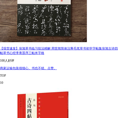
【现货速发】张旭草书临习技法精解 周世闻简体注释毛笔草书初学字帖集张旭古诗四
帖草书心经李青莲序三帖米字格
100人好评
商家运输包装很细心。书也不错。点赞。
TOP
10