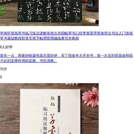
学海轩张旭草书临习技法讲解张旭古诗四帖草书心经李青莲序简体旁注书法入门张旭
草书基础教程软笔毛笔字帖周世闻编临摹范本教程
8人好评
首先一点，商家的快递包装态度好评，买了很多年大开本书，第一次见到里面放和筷
子起到支撑作用的店家。书也清晰。
TOP
9