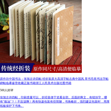
原作坊中国书法：张旭古诗四帖 经折装原大高清字帖古典中国风 草书毛笔书法字帖
碑帖临摹鉴赏收藏正版书籍浙江人民美术出版社图书籍
500人好评
张旭古诗四帖，印刷质量可以，折经装便于览看全部。后面的释文，有错别字，哪
有“炼油”？！不应该啊！再有快递包装有些简陋，书角略折，强烈建议包装时，用厚
纸板保护下书角。