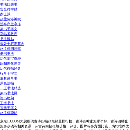
书法口袋书
曹全碑字贴
杰士派
赵孟俯洛神赋
兰亭序兰亭序
篆书千字文
字帖圣教序
书法碑贴
晋处士石定墓志
赵孟俯闲居赋
隶书书法
历代墨宝选粹
欧阳询化度寺
历代碑帖经典
行草千字文
董其昌草书
原色法帖
二王书法精选
篆书书法网
论书绝句
王铎书法
智勇千字文
赵孟俯碑帖
京东JD.COM为您提供古诗四帖张旭销量排行榜、古诗四帖张旭哪个好、古诗四帖张
旭多少钱等相关资讯，从古诗四帖张旭价格、评价、图片等多方面比较，为您推荐优