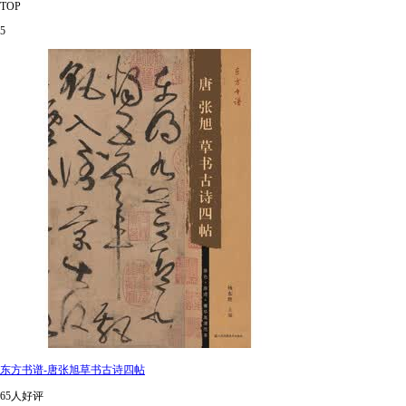
TOP
5
东方书谱-唐张旭草书古诗四帖
65人好评