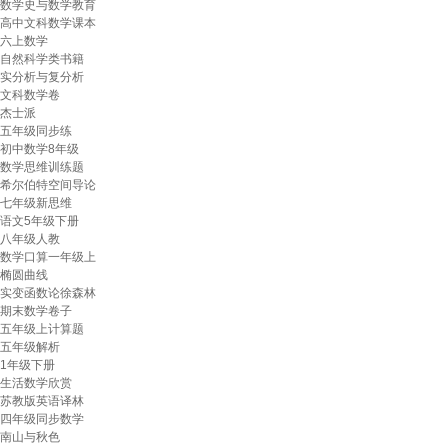
数学史与数学教育
高中文科数学课本
六上数学
自然科学类书籍
实分析与复分析
文科数学卷
杰士派
五年级同步练
初中数学8年级
数学思维训练题
希尔伯特空间导论
七年级新思维
语文5年级下册
八年级人教
数学口算一年级上
椭圆曲线
实变函数论徐森林
期末数学卷子
五年级上计算题
五年级解析
1年级下册
生活数学欣赏
苏教版英语译林
四年级同步数学
南山与秋色