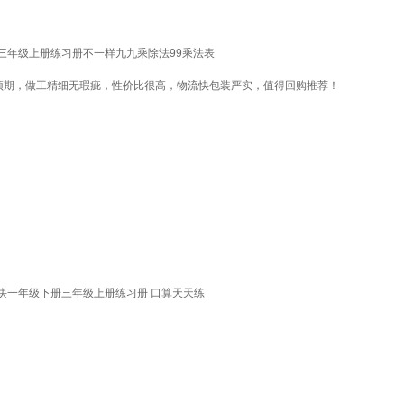
三年级上册练习册不一样九九乘除法99乘法表
预期，做工精细无瑕疵，性价比很高，物流快包装严实，值得回购推荐！
口诀一年级下册三年级上册练习册 口算天天练