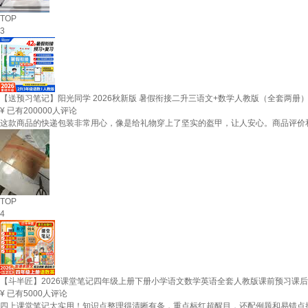
TOP
3
【送预习笔记】阳光同学 2026秋新版 暑假衔接二升三语文+数学人教版（全套两
¥
已有200000人评论
这款商品的快递包装非常用心，像是给礼物穿上了坚实的盔甲，让人安心。商品评价
TOP
4
【斗半匠】2026课堂笔记四年级上册下册小学语文数学英语全套人教版课前预习课后
¥
已有5000人评论
四上课堂笔记太实用！知识点整理得清晰有条，重点标红超醒目，还配例题和易错点