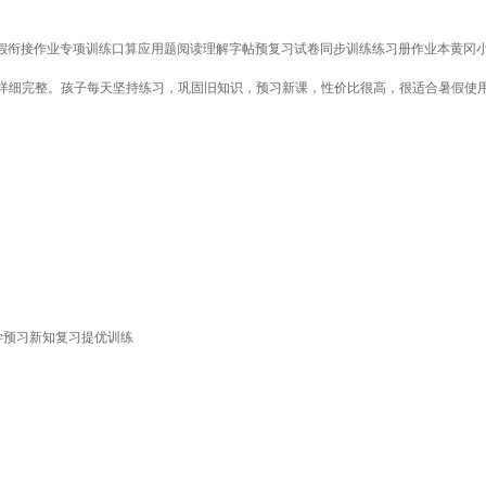
暑假衔接作业专项训练口算应用题阅读理解字帖预复习试卷同步训练练习册作业本黄冈小
详细完整。孩子每天坚持练习，巩固旧知识，预习新课，性价比很高，很适合暑假使
学预习新知复习提优训练