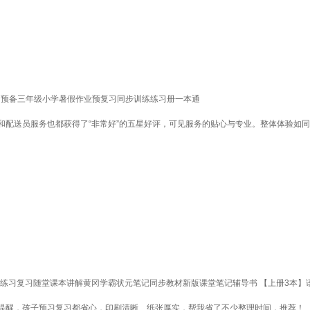
册）预备三年级小学暑假作业预复习同步训练练习册一本通
和配送员服务也都获得了“非常好”的五星好评，可见服务的贴心与专业。整体体验如
练习复习随堂课本讲解黄冈学霸状元笔记同步教材新版课堂笔记辅导书 【上册3本】语
提醒，孩子预习复习都省心，印刷清晰、纸张厚实，帮我省了不少整理时间，推荐！