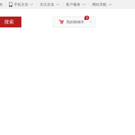
◇
◇
◇
◇
购
手机京东
关注京东
客户服务
网站导航
0
搜索
我的购物车
>