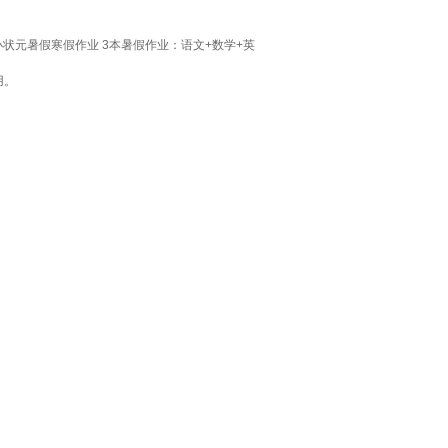
状元暑假寒假作业 3本暑假作业：语文+数学+英
用。