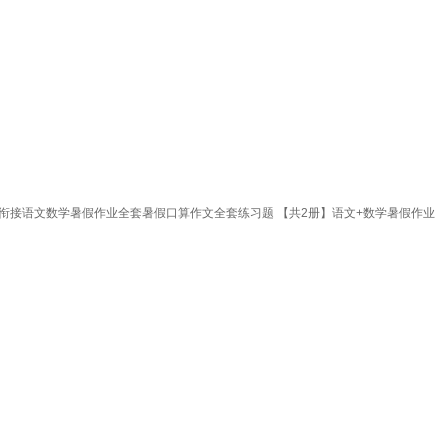
衔接语文数学暑假作业全套暑假口算作文全套练习题 【共2册】语文+数学暑假作业