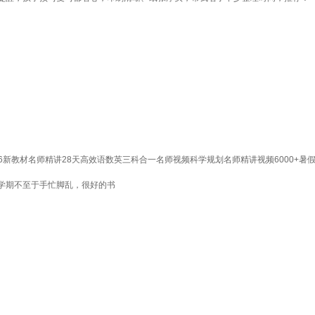
6新教材名师精讲28天高效语数英三科合一名师视频科学规划名师精讲视频6000+暑
学期不至于手忙脚乱，很好的书