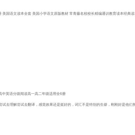
册 美国语文读本全套 美国小学语文原版教材 常青藤名校校长精编通识教育读本经典
 高中英语分级阅读高一高二年级适用全6册
尝试去理解尝试去翻译，感觉效果还是挺好的，词汇不是特别的生僻，刚刚好是他们