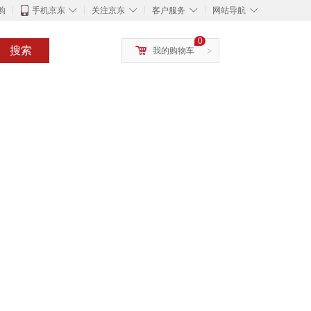
◇
◇
◇
◇
购
手机京东
关注京东
客户服务
网站导航
0
搜索
我的购物车
>