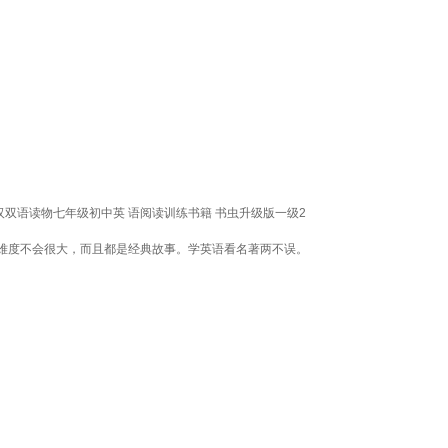
双语读物七年级初中英 语阅读训练书籍 书虫升级版一级2
难度不会很大，而且都是经典故事。学英语看名著两不误。