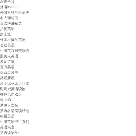
演讲拾音
外语leather
外研社杯英语演讲
名人面对面
英语演讲精选
艾德英语
杰士派
外国小孩学英语
苔丝英语
牛津英汉对照读物
黑美人英语
多多诗集
百万英语
保命口袋书
微观新疆
沙士比亚四大悲剧
海明威英语读物
柳林风声双语
纯mp3
梦伊人女装
英语名篇阅读精选
格雷英语
牛津英语书虫系列
英语寓言
英语读物学生