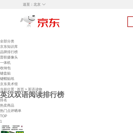
◇
送至：
北京
全部分类
京东知识库
品牌排行榜
普联摄像头
一体机
收纳包
键盘贴
键帽贴纸
京东美术馆
当前位置 :
首页
>
英语读物
英汉双语阅读排行榜
排名
热卖商品
热门点评晒单
TOP
1