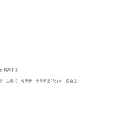
物 初高中生
频一边看书，每天听一个章节是25分钟，蛮合适！