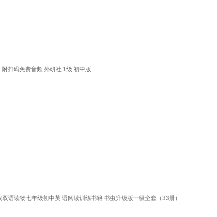
 附扫码免费音频 外研社 1级 初中版
双语读物七年级初中英 语阅读训练书籍 书虫升级版一级全套（33册）