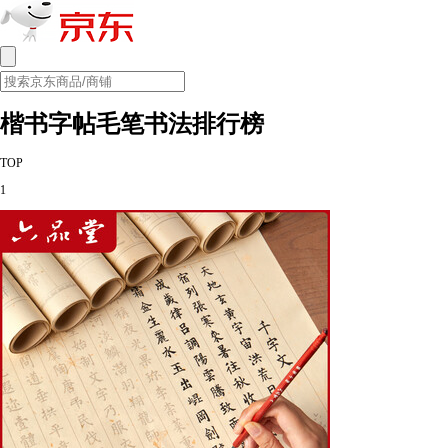
楷书字帖毛笔书法排行榜
TOP
1