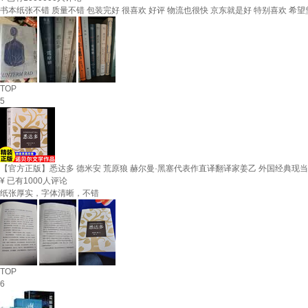
书本纸张不错 质量不错 包装完好 很喜欢 好评 物流也很快 京东就是好 特别喜欢 希
TOP
5
【官方正版】悉达多 德米安 荒原狼 赫尔曼·黑塞代表作直译翻译家姜乙 外国经典现
¥
已有1000人评论
纸张厚实，字体清晰，不错
TOP
6