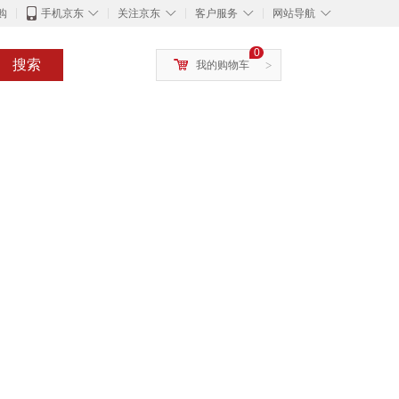
◇
◇
◇
◇
购
手机京东
关注京东
客户服务
网站导航
0
搜索
我的购物车
>