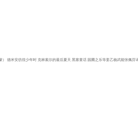
蒙） 德米安彷徨少年时 克林索尔的最后夏天 黑塞童话 园圃之乐等姜乙杨武能张佩芬译