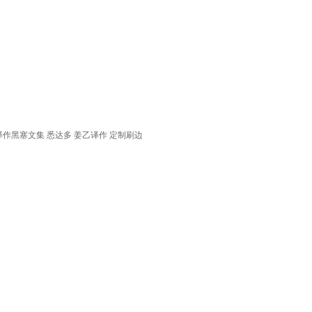
作黑塞文集 悉达多 姜乙译作 定制刷边