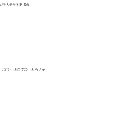
望坚持阅读带来的改变
当代文学小说自传式小说 悉达多