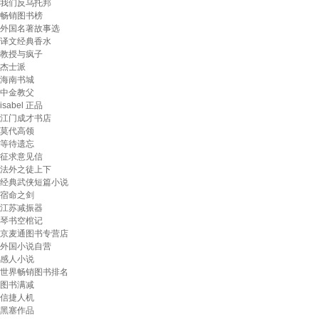
我们反乌托邦
畅销图书榜
外国名著故事选
译文经典香水
教授与疯子
杰士派
海南书城
中金教父
isabel 正品
江门成才书店
莫代高领
等待遗忘
征求意见信
法外之徒上下
经典武侠短篇小说
宿命之剑
江苏减振器
琴书空棺记
京麦通图书专营店
外国小说自营
感人小说
世界畅销图书排名
图书满减
信捷人机
黑塞作品