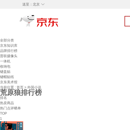
◇
送至：
北京
全部分类
京东知识库
品牌排行榜
普联摄像头
一体机
收纳包
键盘贴
键帽贴纸
京东美术馆
当前位置 :
首页
>
外国小说
荒原狼排行榜
排名
热卖商品
热门点评晒单
TOP
1