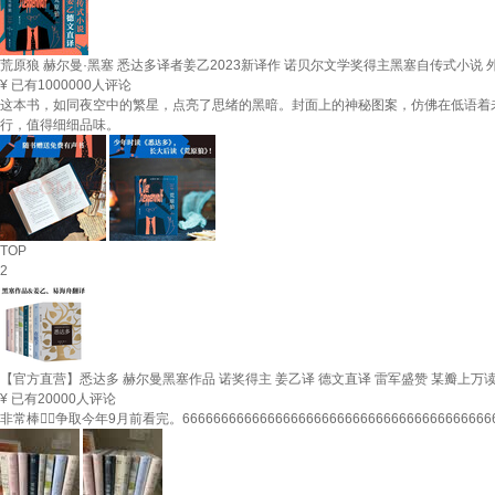
荒原狼 赫尔曼·黑塞 悉达多译者姜乙2023新译作 诺贝尔文学奖得主黑塞自传式小说 
¥
已有1000000人评论
这本书，如同夜空中的繁星，点亮了思绪的黑暗。封面上的神秘图案，仿佛在低语着
行，值得细细品味。
TOP
2
【官方直营】悉达多 赫尔曼黑塞作品 诺奖得主 姜乙译 德文直译 雷军盛赞 某瓣上万读者
¥
已有20000人评论
非常棒👍🏻争取今年9月前看完。66666666666666666666666666666666666666