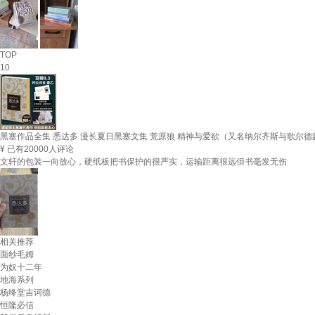
TOP
10
黑塞作品全集 悉达多 漫长夏日黑塞文集 荒原狼 精神与爱欲（又名纳尔齐斯与歌尔德
¥
已有20000人评论
文轩的包装一向放心，硬纸板把书保护的很严实，运输距离很远但书毫发无伤
相关推荐
面纱毛姆
为奴十二年
地海系列
杨绛堂吉诃德
恒隆必信