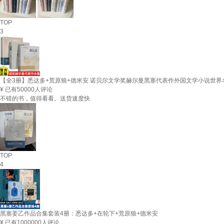
TOP
3
【全3册】悉达多+荒原狼+德米安 诺贝尔文学奖赫尔曼黑塞代表作外国文学小说世界
¥
已有50000人评论
不错的书，值得看看。送货速度快
TOP
4
黑塞姜乙作品合集套装4册：悉达多+在轮下+荒原狼+德米安
¥
已有1000000人评论