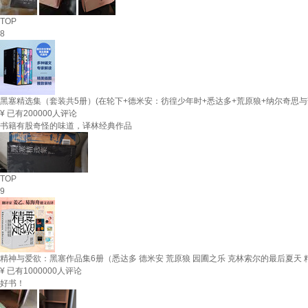
TOP
8
黑塞精选集（套装共5册）(在轮下+德米安：彷徨少年时+悉达多+荒原狼+纳尔奇思与
¥
已有200000人评论
书籍有股奇怪的味道，译林经典作品
TOP
9
精神与爱欲：黑塞作品集6册（悉达多 德米安 荒原狼 园圃之乐 克林索尔的最后夏天 
¥
已有1000000人评论
好书！