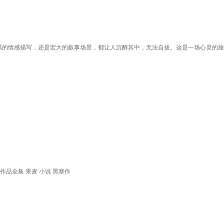
腻的情感描写，还是宏大的叙事场景，都让人沉醉其中，无法自拔。这是一场心灵的旅
作品全集 果麦 小说 黑塞作