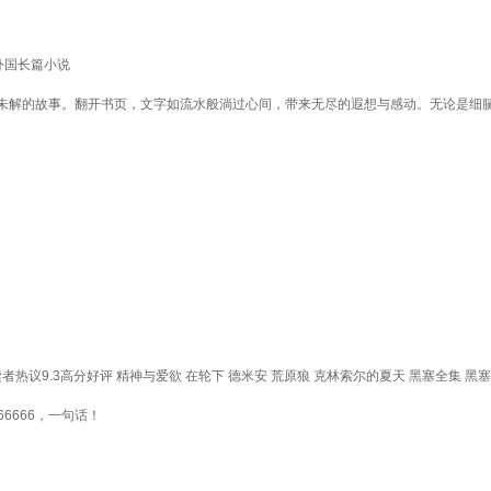
外国长篇小说
未解的故事。翻开书页，文字如流水般淌过心间，带来无尽的遐想与感动。无论是细
热议9.3高分好评 精神与爱欲 在轮下 德米安 荒原狼 克林索尔的夏天 黑塞全集 黑塞
6666666，一句话！