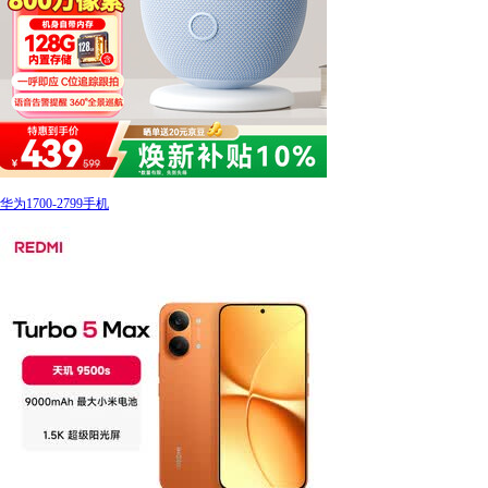
华为1700-2799手机