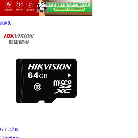
摄像头
行车记录仪