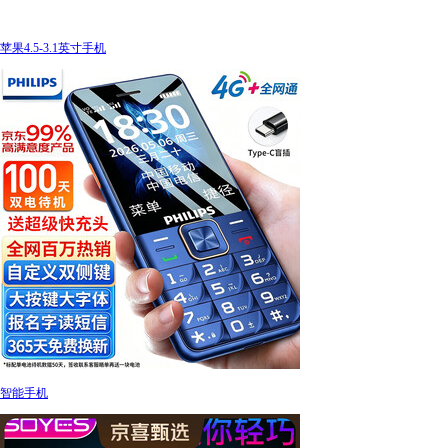
苹果4.5-3.1英寸手机
智能手机