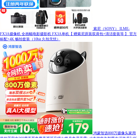
索尼（SONY） ILME-
FX3A摄像机 全画幅电影摄影机 FX3A单机【 赠索尼原装双肩包+清洁套装等 】 官方
标配+4K 畅拍套装（10bit 久拍无忧）
鸿蒙智选800万摄像头家用