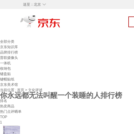
◇
送至：
北京
全部分类
京东知识库
品牌排行榜
普联摄像头
一体机
收纳包
键盘贴
键帽贴纸
京东美术馆
当前位置 :
首页
>
文化评述
你永远都无法叫醒一个装睡的人排行榜
排名
热卖商品
热门点评晒单
TOP
1