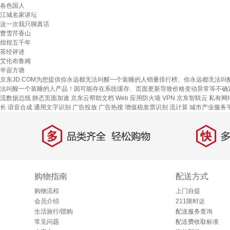
各色国人
江城名家讲坛
这一次我只聊真话
曹雪芹香山
煌煌五千年
茶经评述
艾伦布鲁姆
半亩方塘
京东JD.COM为您提供你永远都无法叫醒一个装睡的人销量排行榜、你永远都无法
法叫醒一个装睡的人产品！因可能存在系统缓存、页面更新导致价格变动异常等不确
流数据总线
静态页面加速
京东云帮助文档
Web 应用防火墙
VPN
京东智联云
私有网
长
语音合成
通用文字识别
广告投放
广告热搜
增值税发票识别
流计算
城市产业服务
多
快
品类齐全，轻松购物
多仓
购物指南
配送方式
购物流程
上门自提
会员介绍
211限时达
生活旅行/团购
配送服务查询
常见问题
配送费收取标准