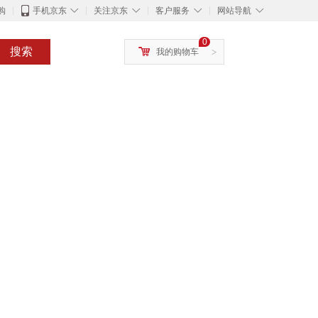
◇
◇
◇
◇
购
手机京东
关注京东
客户服务
网站导航
0
搜索
我的购物车
>