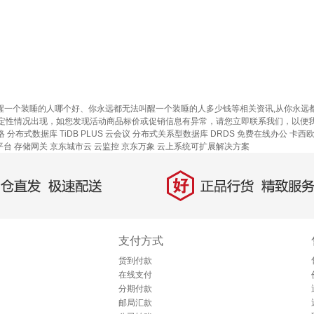
叫醒一个装睡的人哪个好、你永远都无法叫醒一个装睡的人多少钱等相关资讯,从你永
定性情况出现，如您发现活动商品标价或促销信息有异常，请您立即联系我们，以便
络
分布式数据库 TiDB
PLUS 云会议
分布式关系型数据库 DRDS
免费在线办公
卡西
平台
存储网关
京东城市云
云监控
京东万象
云上系统可扩展解决方案
好
直发，极速配送
正品行货，精致服务
支付方式
货到付款
在线支付
分期付款
邮局汇款