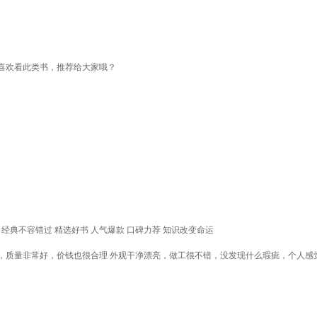
喜欢看此类书，推荐给大家哦？
 经典不容错过 精选好书 人气爆款 口碑力荐 知识改变命运
，质量非常好，价钱也很合理 外观干净漂亮，做工很不错，没发现什么瑕疵，个人感