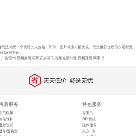
远都无法叫醒一个装睡的人价格、评价、图片等多方面比较，为您推荐优质你永远都无
我们及时补正。
欧
广告营销
视频点播
应用安全网关
视频点播加速
视频直播
商家成
省
天天低价，畅选无忧
售后服务
特色服务
售后政策
夺宝岛
价格保护
DIY装机
退款说明
延保服务
返修/退换货
京东E卡