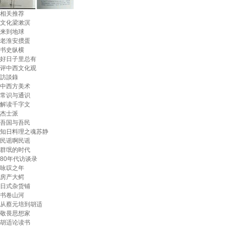
相关推荐
文化梁漱溟
来到地球
老淮安掼蛋
书史纵横
好日子里总有
评中西文化观
訪談錄
中西方美术
常识与通识
解读千字文
杰士派
吾国与吾民
知日料理之魂苏静
民谣啊民谣
群氓的时代
80年代访谈录
咏叹之年
房产大鳄
日式杂货铺
书卷山河
从蔡元培到胡适
敬畏思想家
胡适论读书