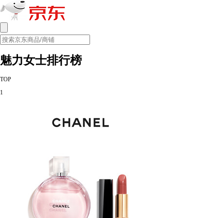
魅力女士排行榜
TOP
1