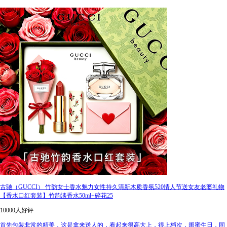
古驰（GUCCI） 竹韵女士香水魅力女性持久清新木质香氛520情人节送女友老婆礼物
【香水口红套装】竹韵淡香水50ml+碎花25
10000人好评
首先包装非常的精美，这是拿来送人的，看起来很高大上，很上档次，闺蜜生日，同