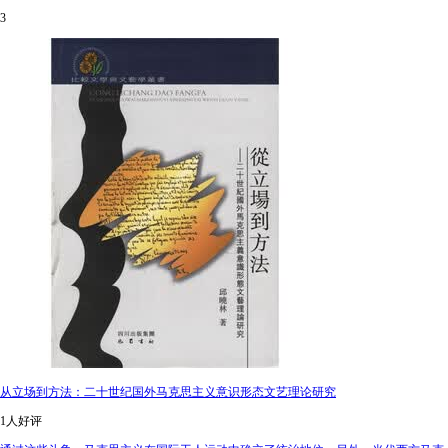
3
从立场到方法：二十世纪国外马克思主义意识形态文艺理论研究
1人好评