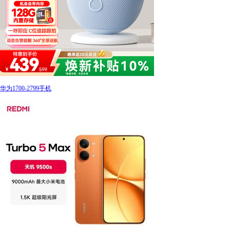
华为1700-2799手机