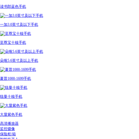
读书郎蓝色手机
一加3.0英寸及以下手机
至尊宝十核手机
朵唯5.6英寸及以上手机
夏普1000-1699手机
纽曼十核手机
大显紫色手机
高清播放器
监控摄像
保险柜/箱