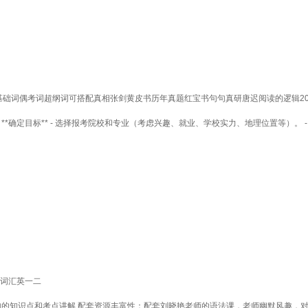
词基础词偶考词超纲词可搭配真相张剑黄皮书历年真题红宝书句句真研唐迟阅读的逻辑2
1. **确定目标** - 选择报考院校和专业（考虑兴趣、就业、学校实力、地理位置等）。 
词词汇英一二
句的知识点和考点讲解 配套资源丰富性：配套刘晓艳老师的语法课，老师幽默风趣，