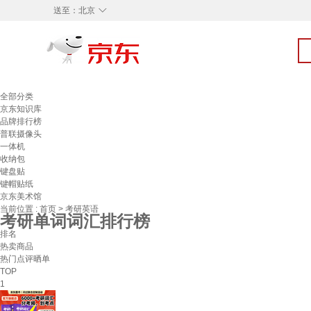
◇
送至：
北京
全部分类
京东知识库
品牌排行榜
普联摄像头
一体机
收纳包
键盘贴
键帽贴纸
京东美术馆
当前位置 :
首页
>
考研英语
考研单词词汇排行榜
排名
热卖商品
热门点评晒单
TOP
1