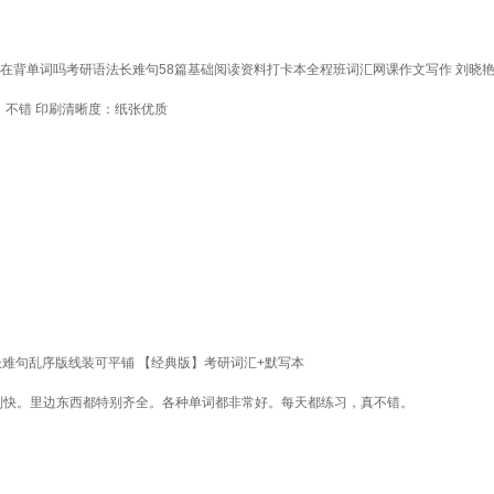
在背单词吗考研语法长难句58篇基础阅读资料打卡本全程班词汇网课作文写作 刘晓艳
：不错 印刷清晰度：纸张优质
长难句乱序版线装可平铺 【经典版】考研词汇+默写本
别快。里边东西都特别齐全。各种单词都非常好。每天都练习，真不错。