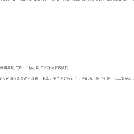
雁考研单词汇英一二核心词汇书口袋书高频词
物流的速度真是名不虚传，下单后第二天就收到了，给配送小哥点个赞。商品本身和