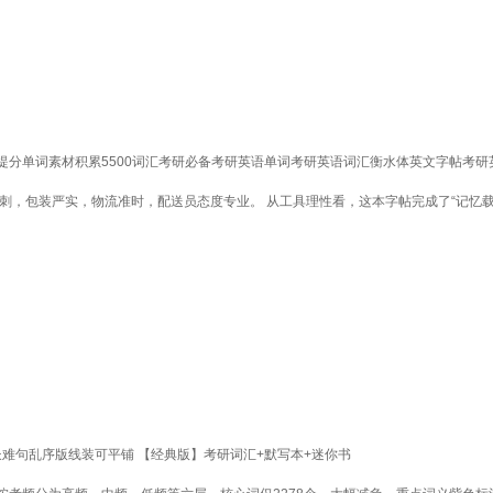
分单词素材积累5500词汇考研必备考研英语单词考研英语词汇衡水体英文字帖考研
刺，包装严实，物流准时，配送员态度专业。 从工具理性看，这本字帖完成了“记忆载
长难句乱序版线装可平铺 【经典版】考研词汇+默写本+迷你书