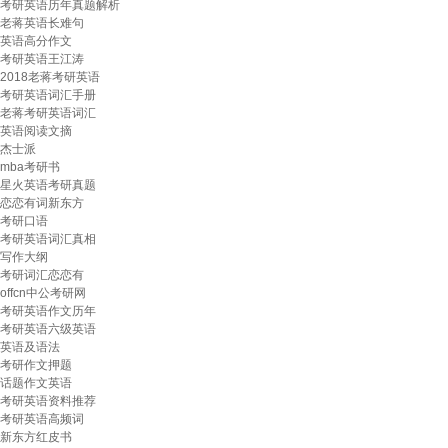
考研英语历年真题解析
老蒋英语长难句
英语高分作文
考研英语王江涛
2018老蒋考研英语
考研英语词汇手册
老蒋考研英语词汇
英语阅读文摘
杰士派
mba考研书
星火英语考研真题
恋恋有词新东方
考研口语
考研英语词汇真相
写作大纲
考研词汇恋恋有
offcn中公考研网
考研英语作文历年
考研英语六级英语
英语及语法
考研作文押题
话题作文英语
考研英语资料推荐
考研英语高频词
新东方红皮书