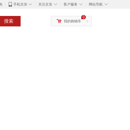
◇
◇
◇
◇
购
手机京东
关注京东
客户服务
网站导航
0
搜索
我的购物车
>