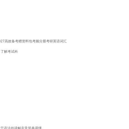
027高效备考赠资料包考频分册考研英语词汇
- 了解考试科
对于语法的讲解非常简单易懂。