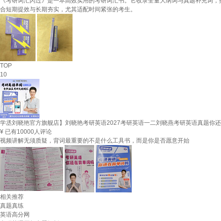
《考研词汇闪过》是一本高效实用的考研词汇书。它收录全量大纲词与真题补充词，
合短期提效与长期夯实，尤其适配时间紧张的考生。
TOP
10
学丞刘晓艳官方旗舰店】刘晓艳考研英语2027考研英语一二刘晓燕考研英语真题你
¥
已有10000人评论
视频讲解无须质疑，背词最重要的不是什么工具书，而是你是否愿意开始
相关推荐
真题真练
英语高分网