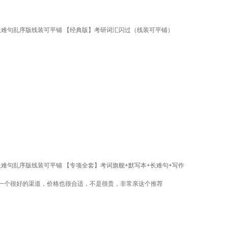
长难句乱序版线装可平铺 【经典版】考研词汇闪过（线装可平铺）
长难句乱序版线装可平铺 【专项全套】考词旗舰+默写本+长难句+写作
一个很好的渠道，价格也很合适，不是很贵，非常亲这个推荐