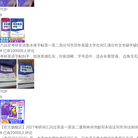
TOP
8
六品堂考研英语衡水体字帖英一英二高分写作历年真题大学生词汇满分作文专硕学硕提
¥
已有100000人评论
考研英语字帖到手，纸张质感扎实，印刷清晰，字号适中，适合长期背诵。 边角无毛
TOP
9
【官方旗舰店】2027考研词汇闪过英语一英语二通用单词书默写本语法写作36法则
¥
已有20000人评论