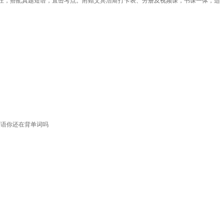
标注，搭配真题短语，直击考点。附赠艾宾浩斯打卡表、分册及视频课，书课一体，适
英语你还在背单词吗