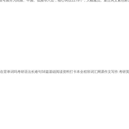
按考频分为高频、中频、低频等六层，核心词仅2278个，大幅减负。重点词义紫色
还在背单词吗考研语法长难句58篇基础阅读资料打卡本全程班词汇网课作文写作 考研