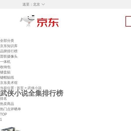
◇
送至：
北京
全部分类
京东知识库
品牌排行榜
普联摄像头
一体机
收纳包
键盘贴
键帽贴纸
京东美术馆
当前位置 :
首页
>
武侠小说
武侠小说全集排行榜
排名
热卖商品
热门点评晒单
TOP
1