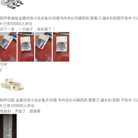
朗声新修版金庸武侠小说全集共36册书内含白马啸西风 鸳鸯刀 越女剑彩图平装本 小
¥
已有50000人评论
买了一套，一大箱子，有的看了！
TOP
2
朗声旧版 金庸武侠小说全集共36册 书内含白马啸西风 鸳鸯刀 越女剑 彩图 平装本 
¥
已有100000人评论
包装好，齐套了，慢慢看