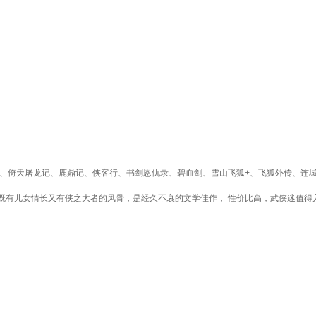
、倚天屠龙记、鹿鼎记、侠客行、书剑恩仇录、碧血剑、雪山飞狐+、飞狐外传、连城诀
既有儿女情长又有侠之大者的风骨，是经久不衰的文学佳作， 性价比高，武侠迷值得