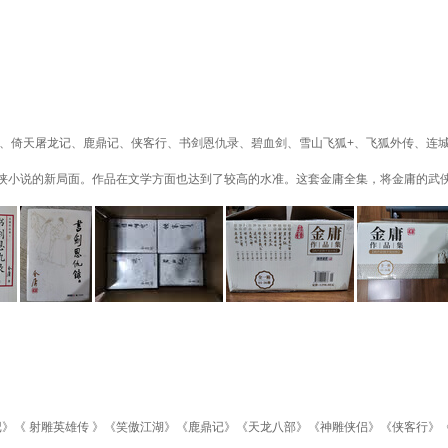
、倚天屠龙记、鹿鼎记、侠客行、书剑恩仇录、碧血剑、雪山飞狐+、飞狐外传、连城诀
侠小说的新局面。作品在文学方面也达到了较高的水准。这套金庸全集，将金庸的武
记》《 射雕英雄传 》《笑傲江湖》《鹿鼎记》《天龙八部》《神雕侠侣》《侠客行》