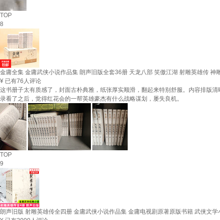
TOP
8
金庸全集 金庸武侠小说作品集 朗声旧版全套36册 天龙八部 笑傲江湖 射雕英雄传 神雕
¥
已有76人评论
这书册子太有质感了，封面古朴典雅，纸张厚实顺滑，翻起来特别舒服。内容排版清
录看了之后，觉得红花会的一帮英雄豪杰有什么战略谋划，屡失良机。
TOP
9
朗声旧版 射雕英雄传全四册 金庸武侠小说作品集 金庸电视剧原著原版书籍 武侠文学