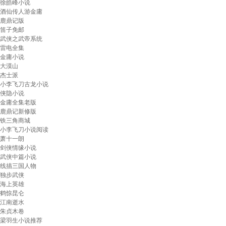
徐皓峰小说
酒仙传人游金庸
鹿鼎记版
笛子免邮
武侠之武帝系统
雷电全集
金庸小说
大漠山
杰士派
小李飞刀古龙小说
侠隐小说
金庸全集老版
鹿鼎记新修版
铁三角商城
小李飞刀小说阅读
萧十一朗
剑侠情缘小说
武侠中篇小说
线描三国人物
独步武侠
海上英雄
鹤惊昆仑
江南逝水
朱贞木卷
梁羽生小说推荐