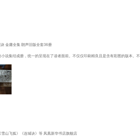
 金庸全集 朗声旧版全套36册
侠小说集结成册，统一的呈现在了读者面前。不仅仅印刷精良且是含有彩图的版本。不
《雪山飞狐》《连城诀》等 凤凰新华书店旗舰店