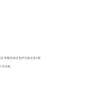
 射雕英雄传 朗声旧版全套4册
入手珍藏。