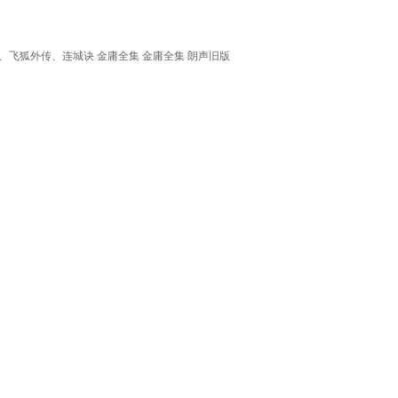
飞狐外传、连城诀 金庸全集 金庸全集 朗声旧版