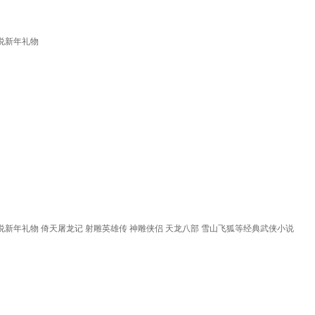
说新年礼物
小说新年礼物 倚天屠龙记 射雕英雄传 神雕侠侣 天龙八部 雪山飞狐等经典武侠小说