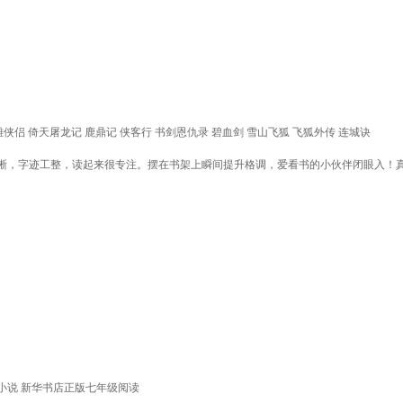
侠侣 倚天屠龙记 鹿鼎记 侠客行 书剑恩仇录 碧血剑 雪山飞狐 飞狐外传 连城诀
晰，字迹工整，读起来很专注。摆在书架上瞬间提升格调，爱看书的小伙伴闭眼入！
小说 新华书店正版七年级阅读