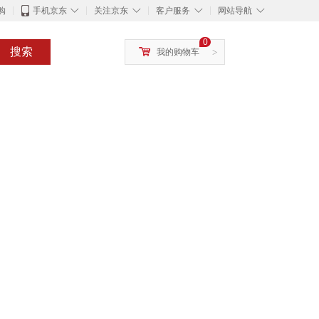
◇
◇
◇
◇
购
手机京东
关注京东
客户服务
网站导航
0
搜索
我的购物车
>