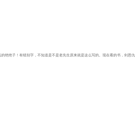
真的绝绝子！有错别字，不知道是不是老先生原来就是这么写的。现在看的书，剑恩仇