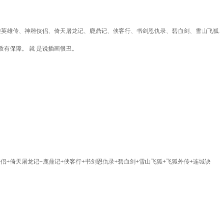
雕英雄传、神雕侠侣、倚天屠龙记、鹿鼎记、侠客行、书剑恩仇录、碧血剑、雪山飞狐、
有保障。 就 是说插画很丑。
侠侣+倚天屠龙记+鹿鼎记+侠客行+书剑恩仇录+碧血剑+雪山飞狐+飞狐外传+连城诀