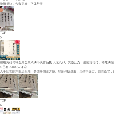
物流很快，包装完好，字体舒服
TOP
5
射雕英雄传等金庸全集武侠小说作品集 天龙八部、笑傲江湖、射雕英雄传、神雕侠侣
¥
已有20000人评论
入手这套朗声旧版射雕，分四册阅读方便。印刷排版舒服，无错字漏页。剧情跌宕，
TOP
6