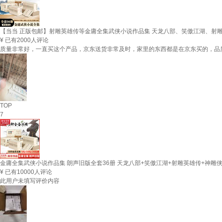
【当当 正版包邮】射雕英雄传等金庸全集武侠小说作品集 天龙八部、笑傲江湖、射
¥
已有2000人评论
质量非常好，一直买这个产品，京东送货非常及时，家里的东西都是在京东买的，品质
TOP
7
金庸全集武侠小说作品集 朗声旧版全套36册 天龙八部+笑傲江湖+射雕英雄传+神雕
¥
已有10000人评论
此用户未填写评价内容