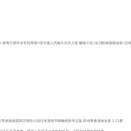
 桀骜不驯司令官段烨霖×清冷傲人药铺大夫许少棠 畅销小说 (全2册)铜雀锁金钗+定制
1 中文简体版校园风言情轻小说日本漫画书籍畅销新华正版 跃动青春漫画全套 1-11册