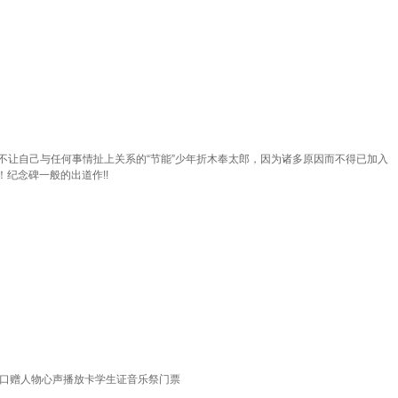
不让自己与任何事情扯上关系的“节能”少年折木奉太郎，因为诸多原因而不得已加入
纪念碑一般的出道作!!
出口赠人物心声播放卡学生证音乐祭门票