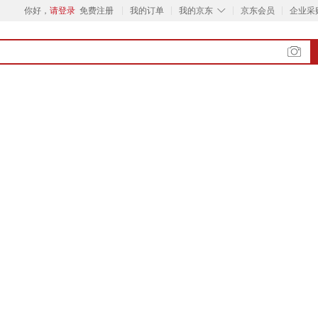
◇
你好，
请登录
免费注册
我的订单
我的京东
京东会员
企业采