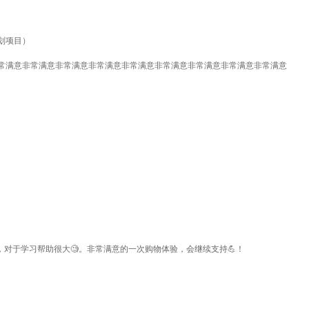
划项目）
常满意非常满意非常满意非常满意非常满意非常满意非常满意非常满意非常满意
对于学习帮助很大🧐。非常满意的一次购物体验，会继续支持💪！