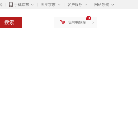
◇
◇
◇
◇
购
手机京东
关注京东
客户服务
网站导航
0
搜索
我的购物车
>