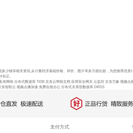
基础多少钱等相关资讯,从计量经济基础价格、评价、图片等多方面比较，为您推荐优
时补正。
私有网络
分布式数据库 TiDB
京东云帮助文档
应用安全网关
云监控
京东万象
视频点
京东智联云
视频点播加速
免费在线办公
分布式关系型数据库 DRDS
好
直发，极速配送
正品行货，精致服务
支付方式