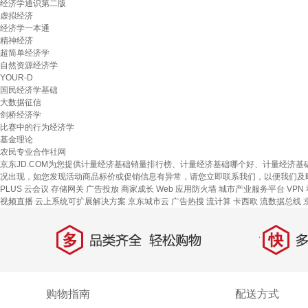
经济学通识第二版
虚拟经济
经济学一本通
精神经济
超简单经济学
自然资源经济学
YOUR-D
国民经济学基础
大数据征信
剑桥经济学
比赛中的行为经济学
基金理论
农民专业合作社网
京东JD.COM为您提供计量经济基础销量排行榜、计量经济基础哪个好、计量经济
况出现，如您发现活动商品标价或促销信息有异常，请您立即联系我们，以便我们及
PLUS 云会议
存储网关
广告投放
商家成长
Web 应用防火墙
城市产业服务平台
VPN
视频直播
云上系统可扩展解决方案
京东城市云
广告热搜
流计算
卡西欧
流数据总线
多
快
品类齐全，轻松购物
多仓
购物指南
配送方式