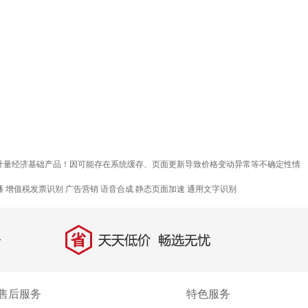
质计量经济基础产品！因可能存在系统缓存、页面更新导致价格变动异常等不确定性情
播
增值税发票识别
广告营销
语音合成
静态页面加速
通用文字识别
省
天天低价，畅选无忧
售后服务
特色服务