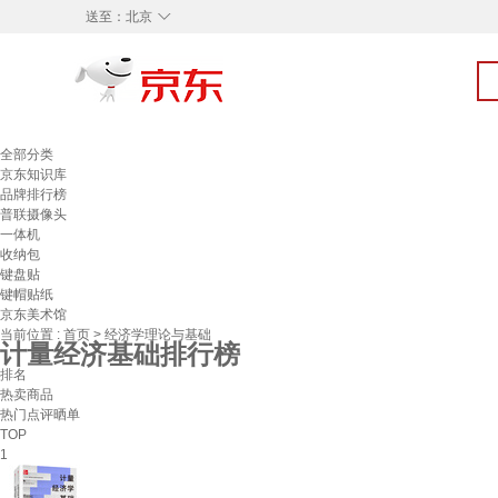
◇
送至：
北京
全部分类
京东知识库
品牌排行榜
普联摄像头
一体机
收纳包
键盘贴
键帽贴纸
京东美术馆
当前位置 :
首页
>
经济学理论与基础
计量经济基础排行榜
排名
热卖商品
热门点评晒单
TOP
1