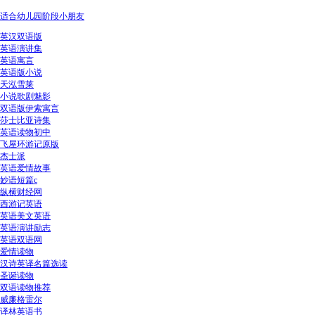
适合幼儿园阶段小朋友
英汉双语版
英语演讲集
英语寓言
英语版小说
天泓雪莱
小说歌剧魅影
双语版伊索寓言
莎士比亚诗集
英语读物初中
飞屋环游记原版
杰士派
英语爱情故事
妙语短篇c
纵横财经网
西游记英语
英语美文英语
英语演讲励志
英语双语网
爱情读物
汉诗英译名篇选读
圣诞读物
双语读物推荐
威廉格雷尔
译林英语书