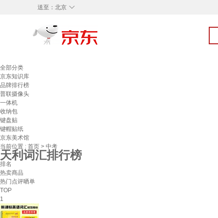
◇
送至：
北京
全部分类
京东知识库
品牌排行榜
普联摄像头
一体机
收纳包
键盘贴
键帽贴纸
京东美术馆
当前位置 :
首页
>
中考
天利词汇排行榜
排名
热卖商品
热门点评晒单
TOP
1