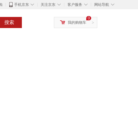
◇
◇
◇
◇
购
手机京东
关注京东
客户服务
网站导航
0
搜索
我的购物车
>