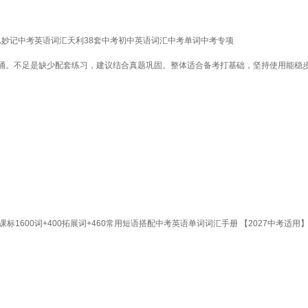
思妙记中考英语词汇天利38套中考初中英语词汇中考单词中考专项
诵。不足是缺少配套练习，建议结合真题巩固。整体适合备考打基础，坚持使用能稳
600词+400拓展词+460常用短语搭配中考英语单词词汇手册 【2027中考适用