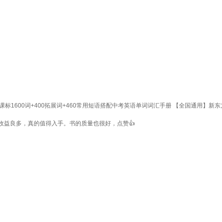
1600词+400拓展词+460常用短语搭配中考英语单词词汇手册 【全国通用】新
收益良多，真的值得入手。书的质量也很好，点赞👍