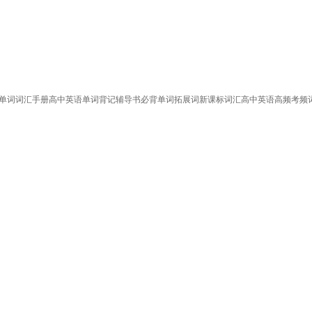
单词词汇手册高中英语单词背记辅导书必背单词拓展词新课标词汇高中英语高频考频词汇