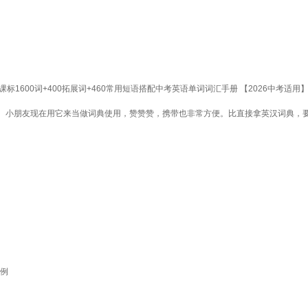
600词+400拓展词+460常用短语搭配中考英语单词词汇手册 【2026中考适用
。小朋友现在用它来当做词典使用，赞赞赞，携带也非常方便。比直接拿英汉词典，
题例