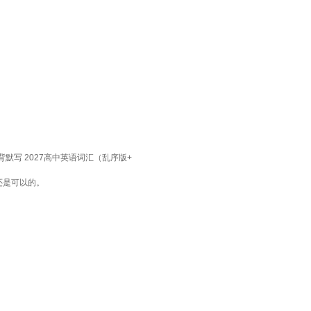
默写 2027高中英语词汇（乱序版+
还是可以的。