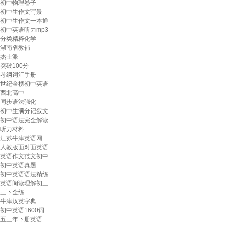
初中物理卷子
初中生作文写景
初中生作文一本通
初中英语听力mp3
分类精粹化学
湖南省教辅
杰士派
突破100分
考纲词汇手册
世纪金榜初中英语
西北高中
同步语法强化
初中生满分记叙文
初中语法完全解读
听力材料
江苏牛津英语网
人教版面对面英语
英语作文范文初中
初中英语真题
初中英语语法精练
英语阅读理解初三
三下全练
牛津汉英字典
初中英语1600词
五三年下册英语