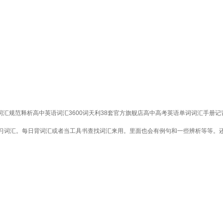
词汇规范释析高中英语词汇3600词天利38套官方旗舰店高中高考英语单词词汇手册记背
习词汇。每日背词汇或者当工具书查找词汇来用。里面也会有例句和一些辨析等等。