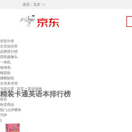
◇
送至：
北京
全部分类
京东知识库
品牌排行榜
普联摄像头
一体机
收纳包
键盘贴
键帽贴纸
京东美术馆
当前位置 :
首页
>
英语读物
精装卡通英语本排行榜
排名
热卖商品
热门点评晒单
TOP
1