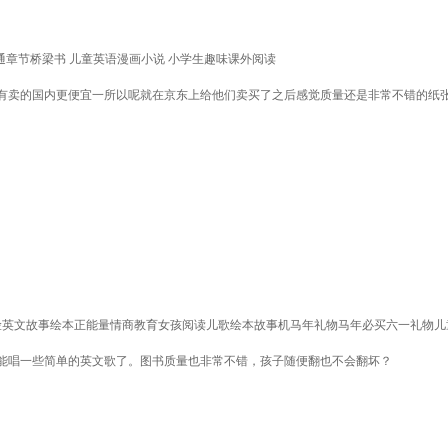
像本书 卡通章节桥梁书 儿童英语漫画小说 小学生趣味课外阅读
有卖的国内更便宜一所以呢就在京东上给他们卖买了之后感觉质量还是非常不错的纸
险英文故事绘本正能量情商教育女孩阅读儿歌绘本故事机马年礼物马年必买六一礼物儿童
能唱一些简单的英文歌了。图书质量也非常不错，孩子随便翻也不会翻坏？