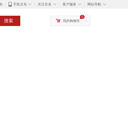
◇
◇
◇
◇
购
手机京东
关注京东
客户服务
网站导航
0
搜索
我的购物车
>