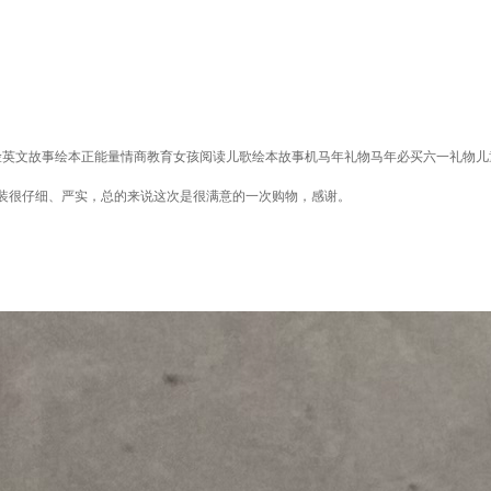
险英文故事绘本正能量情商教育女孩阅读儿歌绘本故事机马年礼物马年必买六一礼物儿童
装很仔细、严实，总的来说这次是很满意的一次购物，感谢。