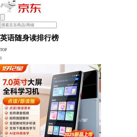
英语随身读排行榜
TOP
1