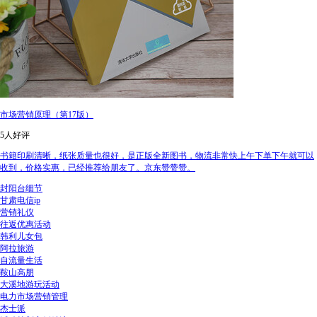
市场营销原理（第17版）
5人好评
书籍印刷清晰，纸张质量也很好，是正版全新图书，物流非常快上午下单下午就可以
收到，价格实惠，已经推荐给朋友了。京东赞赞赞。
封阳台细节
甘肃电信ip
营销礼仪
往返优惠活动
韩利儿女包
阿拉旅游
自流量生活
鞍山高朋
大溪地游玩活动
电力市场营销管理
杰士派