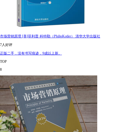
市场营销原理 [美]菲利普·科特勒（PhilipKotler） 清华大学出版社
7人好评
正版二手，没有书写痕迹，9成以上新。
TOP
8