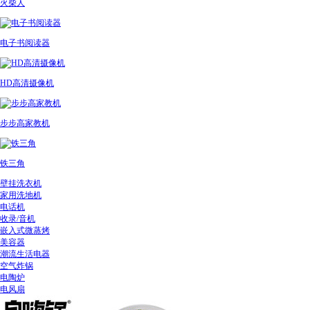
火柴人
电子书阅读器
HD高清摄像机
步步高家教机
铁三角
壁挂洗衣机
家用洗地机
电话机
收录/音机
嵌入式微蒸烤
美容器
潮流生活电器
空气炸锅
电陶炉
电风扇