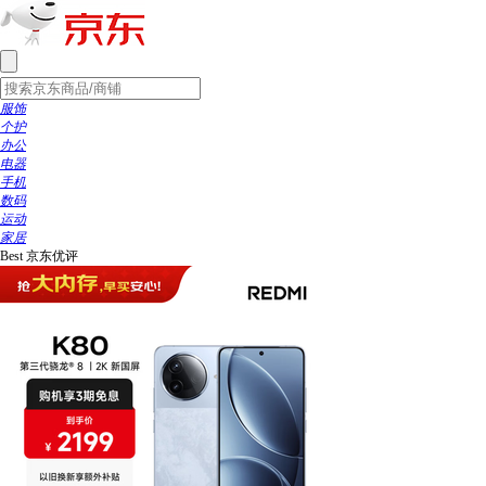
服饰
个护
办公
电器
手机
数码
运动
家居
Best
京东优评