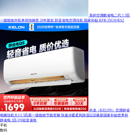
美的空调酷省电二代 1.5匹
一级能效外机单排纯铜管 26年新款 卧室省电空调挂机 国家补贴 KFR-35GW/KS2
科龙（KELON）空调静省
电睡挂机大1/1.5匹新一级能效节能变频 快速冷暖柔风除湿以旧换新国家补贴世界杯
静省电 1匹 QS轻音省电
手机
数码