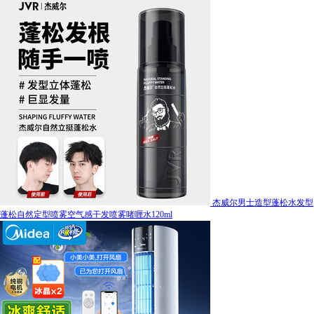
杰威尔男士造型蓬松水发型
蓬松自然定型喷雾空气感干发喷雾啫喱水120ml