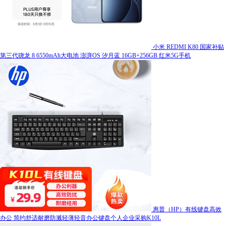
小米 REDMI K80 国家补贴
第三代骁龙 8 6550mAh大电池 澎湃OS 汐月蓝 16GB+256GB 红米5G手机
惠普（HP）有线键盘高效
办公 简约舒适耐磨防溅轻薄轻音办公键盘个人企业采购K10L