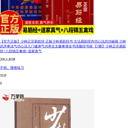
【官方正版】少林正宗易筋经 正版少林易筋经书 古法易筋经内功心法武功秘籍 少林
武术拳法气功心法入门健身气功养生太极拳谱全书洗髓经书籍 【3册】少林正宗易筋
经+八段锦五禽戏+道家真气
200人好评
不错。慢慢练习
TOP
9