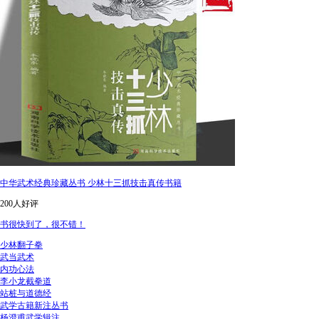
中华武术经典珍藏丛书 少林十三抓技击真传书籍
200人好评
书很快到了，很不错！
少林翻子拳
武当武术
内功心法
李小龙截拳道
站桩与道德经
武学古籍新注丛书
杨澄甫武学辑注