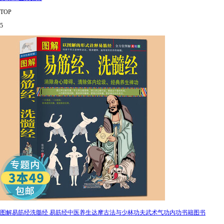
TOP
5
图解易筋经洗髓经 易筋经中医养生达摩古法与少林功夫武术气功内功书籍图书