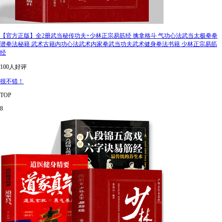
【官方正版】全2册武当秘传功夫+少林正宗易筋经 擒拿格斗 气功心法武当太极拳拳
谱拳法秘籍 武术古籍内功心法武术内家拳武当功夫武术健身拳法书籍 少林正宗易筋
经
100人好评
很不错！
TOP
8