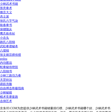
少林武术书籍
形意拳术
微言大义
杰士派
张氏六字气诀
咏春拳书
保镖随从
鹰爪铁布衫
小念头
路氏八段锦
武松拳谱秘本
八缎锦
张文炳宗师传授
gedou
内功图说
蛇拳秘传绝技
八段锦书
少林三路功力拳
天罡剑法
易筋洗髓
自由搏击终极指南
少林秘籍
棍术竞赛套路
击倒艺术
京东JD.COM为您提供少林武术书籍销量排行榜、少林武术书籍哪个好、少林武术书