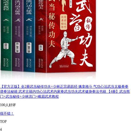
【官方正版】全2册武当秘传功夫+少林正宗易筋经 擒拿格斗 气功心法武当太极拳拳
谱拳法秘籍 武术古籍内功心法武术内家拳武当功夫武术健身拳法书籍 【4册】武当熊
门+武当秘传+少林洪门+峨眉武术教程
100人好评
很不错！
TOP
4