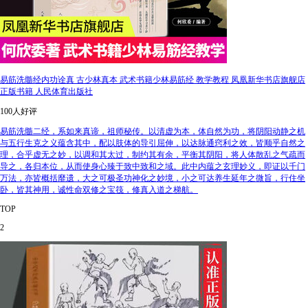
易筋洗髓经内功诠真 古少林真本 武术书籍少林易筋经 教学教程 凤凰新华书店旗舰店
正版书籍 人民体育出版社
100人好评
易筋洗髓二经，系如来真谛，祖师秘传。以清虚为本，体自然为功，将阴阳动静之机
与五行生克之义蕴含其中，配以肢体的导引屈伸，以达脉通窍利之效，皆顺乎自然之
理，合乎虚无之妙，以调和其太过，制约其有余，平衡其阴阳，将人体散乱之气疏而
导之，各归本位，从而使身心臻于致中致和之域。此中内蕴之玄理妙义，即证以千门
万法，亦皆概括靡遗，大之可极圣功神化之妙境，小之可达养生延年之微旨，行住坐
卧，皆其神用，诚性命双修之宝筏，修真入道之梯航。
TOP
2