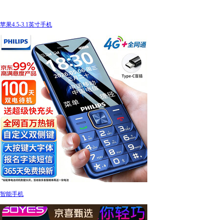
苹果4.5-3.1英寸手机
智能手机