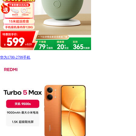
华为1700-2799手机