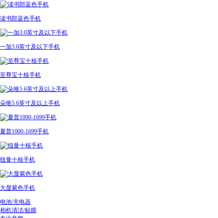
读书郎蓝色手机
一加3.0英寸及以下手机
至尊宝十核手机
朵唯5.6英寸及以上手机
夏普1000-1699手机
纽曼十核手机
大显紫色手机
电池/充电器
相机清洁/贴膜