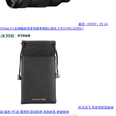
索尼（SONY）FE 24-
105mm F4 全画幅标准变焦微单相机G镜头 E卡口(SEL24105G)
科大讯飞 录音笔双层收纳
袋 绒布+PU皮 通用型 防刮防摔 亲肤材质 便捷收纳