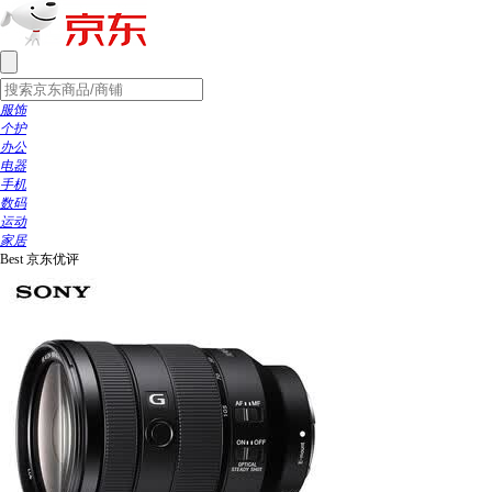
服饰
个护
办公
电器
手机
数码
运动
家居
Best
京东优评