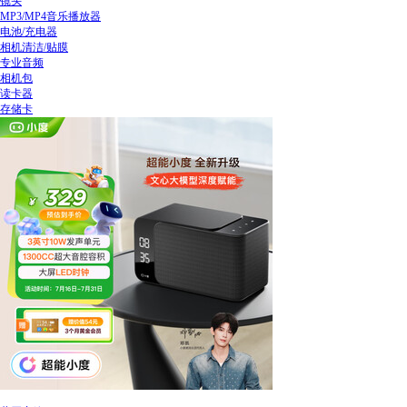
镜头
MP3/MP4音乐播放器
电池/充电器
相机清洁/贴膜
专业音频
相机包
读卡器
存储卡