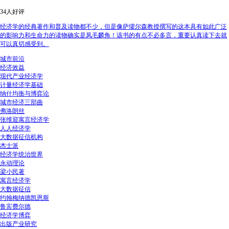
34人好评
经济学的经典著作和普及读物都不少，但是像萨缪尔森教授撰写的这本具有如此广泛
的影响力和生命力的读物确实是凤毛麟角！该书的有点不必多言，重要认真读下去就
可以真切感受到。
城市前沿
经济效益
现代产业经济学
计量经济学基础
纳什均衡与博弈论
城市经济三部曲
弗洛朗丝
张维迎寓言经济学
人人经济学
大数据征信机构
杰士派
经济学统治世界
永动理论
梁小民著
寓言经济学
大数据征信
约翰梅纳德凯恩斯
鲁宾费尔德
经济学博弈
出版产业研究