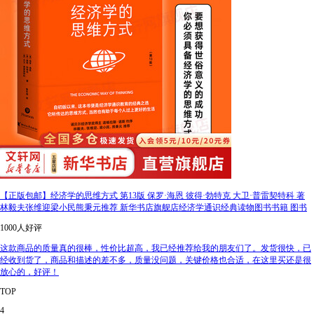
【正版包邮】经济学的思维方式 第13版 保罗·海恩 彼得·勃特克 大卫·普雷契特科 著
林毅夫张维迎梁小民熊秉元推荐 新华书店旗舰店经济学通识经典读物图书书籍 图书
1000人好评
这款商品的质量真的很棒，性价比超高，我已经推荐给我的朋友们了。发货很快，已
经收到货了，商品和描述的差不多，质量没问题，关键价格也合适，在这里买还是很
放心的，好评！
TOP
4