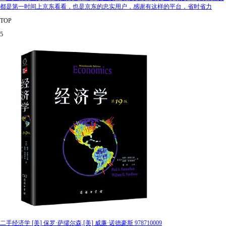
都是第一时间上京东看看，也是京东的忠实用户，感谢有这样的平台，省时省力
TOP
5
二手经济学 [美] 保罗·萨缪尔森,[美] 威廉·诺德豪斯 978710009