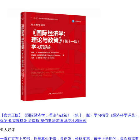
【官方正版】《国际经济学：理论与政策》（第十一版）学习指导（经济科学译丛）
保罗·R.克鲁格曼 茅瑞斯·奥伯斯法尔德 马克·J.梅里兹
41人好评
一直在京东上买书，质量真心不错，是正版，价格实惠，孩子上学用的，每次有需要