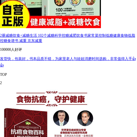
2册减糖饮食+减糖生活 102个减糖科学控糖减肥饮食书家常菜控制低糖健康食物低脂
控糖食谱书 减重 京东减重
100000人好评
发货快，包装好，书本品质不错，为家里老人与娃娃消磨时间选购，非常值得入手👍
👍
TOP
2