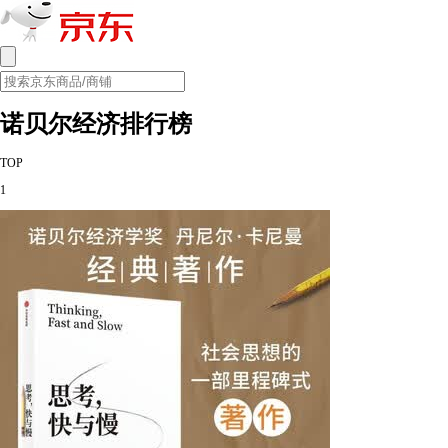
诺贝尔经济排行榜
TOP
1