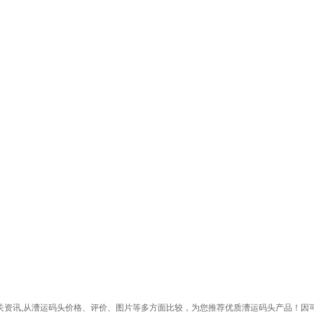
相关资讯,从漕运码头价格、评价、图片等多方面比较，为您推荐优质漕运码头产品！