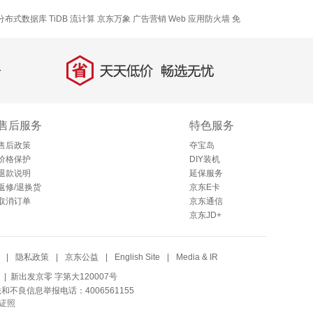
分布式数据库 TiDB
流计算
京东万象
广告营销
Web 应用防火墙
免
省
天天低价，畅选无忧
售后服务
特色服务
售后政策
夺宝岛
价格保护
DIY装机
退款说明
延保服务
返修/退换货
京东E卡
取消订单
京东通信
京东JD+
|
隐私政策
|
京东公益
|
English Site
|
Media & IR
| 新出发京零 字第大120007号
法和不良信息举报电话：4006561155
证照