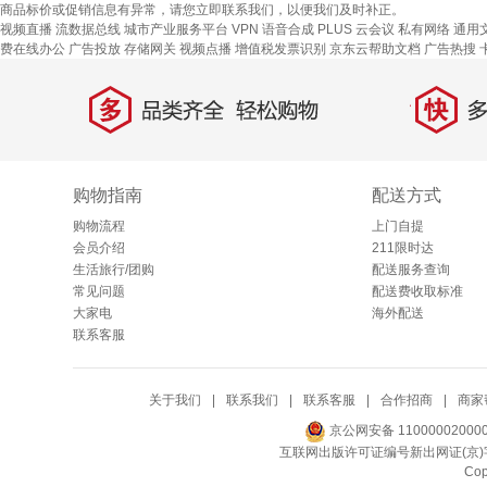
商品标价或促销信息有异常，请您立即联系我们，以便我们及时补正。
视频直播
流数据总线
城市产业服务平台
VPN
语音合成
PLUS 云会议
私有网络
通用
费在线办公
广告投放
存储网关
视频点播
增值税发票识别
京东云帮助文档
广告热搜
多
快
品类齐全，轻松购物
多仓
购物指南
配送方式
购物流程
上门自提
会员介绍
211限时达
生活旅行/团购
配送服务查询
常见问题
配送费收取标准
大家电
海外配送
联系客服
关于我们
|
联系我们
|
联系客服
|
合作招商
|
商家
京公网安备 11000002000
互联网出版许可证编号新出网证(京)字
Co