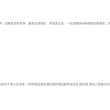
评！店家发货非常快，服务态度很好，应该是正品，一次很愉快的购物真的很喜欢，
运河子弟人生传奇 一部筚路蓝缕波澜壮阔的漕运船帮创业史 新经典 漕运三部曲(共3