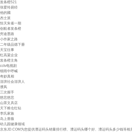
发条橙521
张爱玲易经
他的國
杰士派
恒天朱雀一期
创航者发条橙
穷途墨路
小作家之路
二年级品德下册
天宝往事
红高粱企业
发条橙主角
cctv电视剧
细雨中呼喊
奇妙真相
澎湃社会澎湃人
濮凤
三次握手
慈悲慈悲
山茶文具店
天下粮仓红钻
李氏家族
岛上蔷薇
幼儿园健康领域
京东JD.COM为您提供漕运码头销量排行榜、漕运码头哪个好、漕运码头多少钱等