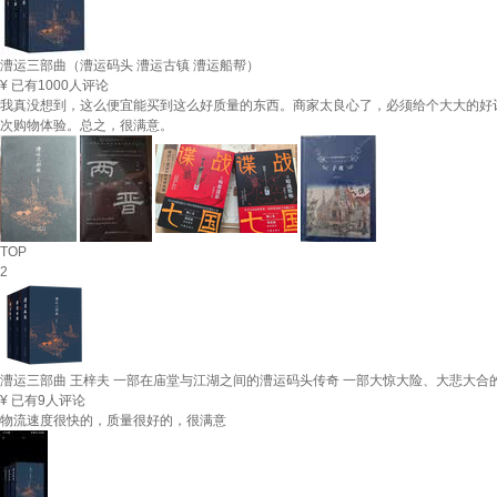
漕运三部曲（漕运码头 漕运古镇 漕运船帮）
¥
已有1000人评论
我真没想到，这么便宜能买到这么好质量的东西。商家太良心了，必须给个大大的好
次购物体验。总之，很满意。
TOP
2
漕运三部曲 王梓夫 一部在庙堂与江湖之间的漕运码头传奇 一部大惊大险、大悲大合的
¥
已有9人评论
物流速度很快的，质量很好的，很满意