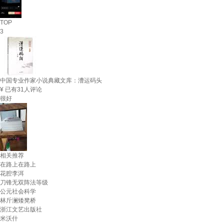
TOP
3
中国专业作家小说典藏文库：漕运码头
¥
已有31人评论
很好
相关推荐
在路上在路上
花腔李洱
刀锋无双阵法等级
公元社会科学
林斤澜矮凳桥
浙江文艺出版社
米沃什