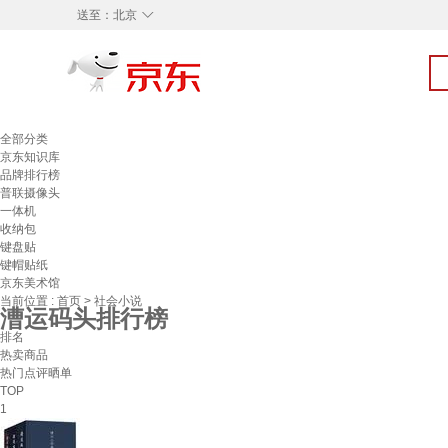
◇
送至：
北京
全部分类
京东知识库
品牌排行榜
普联摄像头
一体机
收纳包
键盘贴
键帽贴纸
京东美术馆
当前位置 :
首页
>
社会小说
漕运码头排行榜
排名
热卖商品
热门点评晒单
TOP
1