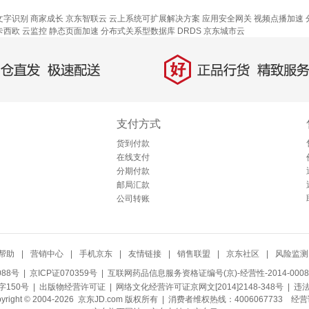
文字识别
商家成长
京东智联云
云上系统可扩展解决方案
应用安全网关
视频点播加速
卡西欧
云监控
静态页面加速
分布式关系型数据库 DRDS
京东城市云
好
直发，极速配送
正品行货，精致服务
支付方式
货到付款
在线支付
分期付款
邮局汇款
公司转账
帮助
|
营销中心
|
手机京东
|
友情链接
|
销售联盟
|
京东社区
|
风险监测
088号
| 京ICP证070359号 |
互联网药品信息服务资格证编号(京)-经营性-2014-0008
150号 |
出版物经营许可证
|
网络文化经营许可证京网文[2014]2148-348号
| 违
pyright © 2004-2026 京东JD.com 版权所有 | 消费者维权热线：4006067733
经营