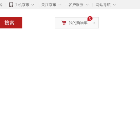
◇
◇
◇
◇
购
手机京东
关注京东
客户服务
网站导航
0
搜索
我的购物车
>