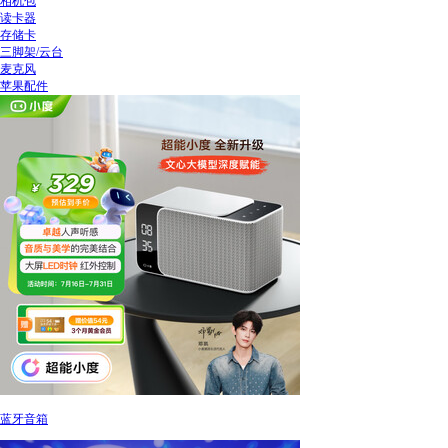
相机包
读卡器
存储卡
三脚架/云台
麦克风
苹果配件
蓝牙音箱