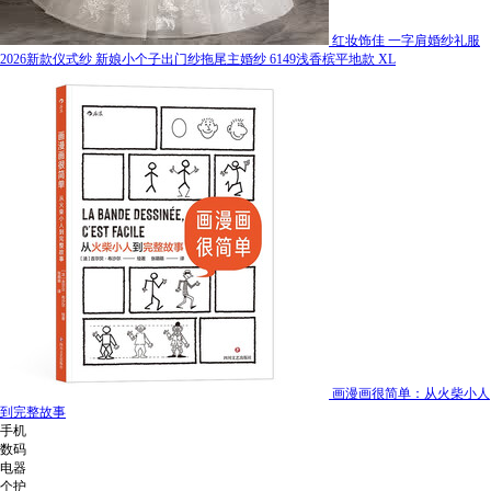
红妆饰佳 一字肩婚纱礼服
2026新款仪式纱 新娘小个子出门纱拖尾主婚纱 6149浅香槟平地款 XL
画漫画很简单：从火柴小人
到完整故事
手机
数码
电器
个护