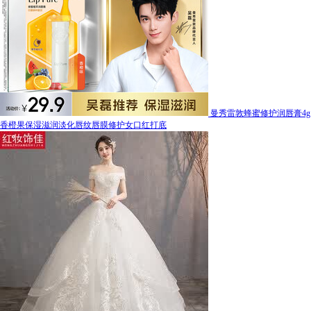
曼秀雷敦蜂蜜修护润唇膏4g
香橙果保湿滋润淡化唇纹唇膜修护女口红打底