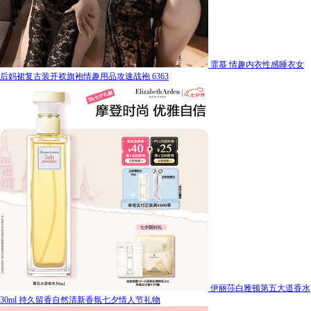
霏慕 情趣内衣性感睡衣女
后妈裙复古装开衩旗袍情趣用品攻速战袍 6363
伊丽莎白雅顿第五大道香水
30ml 持久留香自然清新香氛七夕情人节礼物