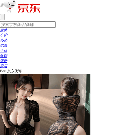
服饰
个护
办公
电器
手机
数码
运动
家居
Best
京东优评