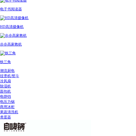
电子书阅读器
HD高清摄像机
步步高家教机
铁三角
潮流厨电
挂烫机/熨斗
冷风扇
除湿机
面包机
电饼铛
电压力锅
商用冰柜
果蔬清洗机
煮蛋器