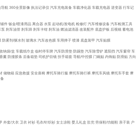
镜导航
360全景影像
执法记录仪
汽车充电装备
车载净化器
车载充电器
逆变器
行车记
灯辅件
钣金/喷漆用品
离合器
水泵
起动机/发电机
检修灯
汽车维修设备
汽车检测工具
车泵
刹车油管
刹车蹄
刹车卡钳
刹车油
燃油滤清器
改装配件
底盘护板
后视镜
蓄电池
膜
防雾剂/驱水剂
玻璃水
汽车改色膜
车用掸子
喷漆
底盘装甲
汽车贴膜
收纳袋/盒
车载纸巾盒
临时停车牌
汽车防滑垫
防踢垫
汽车除雪铲
遮阳挡
汽车窗帘
车
香薰
防撞胶条
后备箱垫
司机护目镜
扶手箱套
导航/中控膜
门碗贴
内饰贴
防滑贴
方向
材
储物箱
应急救援
安全座椅
摩托车骑行服
摩托车骑行裤
摩托车风镜
摩托车手套
摩
装备
甲
外套/大衣
卫衣
衬衫
毛衣/针织衫
女士凉鞋
婴儿礼盒
肚兜
劳保鞋/功能鞋
亲子装
户