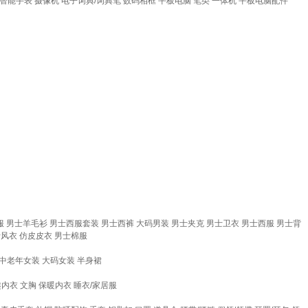
智能手表
摄像机
电子词典/词典笔
数码相框
平板电脑
笔类
一体机
平板电脑配件
服
男士羊毛衫
男士西服套装
男士西裤
大码男装
男士夹克
男士卫衣
男士西服
男士背
士风衣
仿皮皮衣
男士棉服
中老年女装
大码女装
半身裙
趣内衣
文胸
保暖内衣
睡衣/家居服