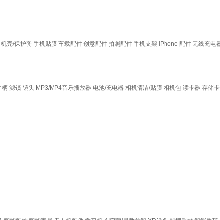
手机壳/保护套
手机贴膜
车载配件
创意配件
拍照配件
手机支架
iPhone 配件
无线充电
手柄
滤镜
镜头
MP3/MP4音乐播放器
电池/充电器
相机清洁/贴膜
相机包
读卡器
存储卡