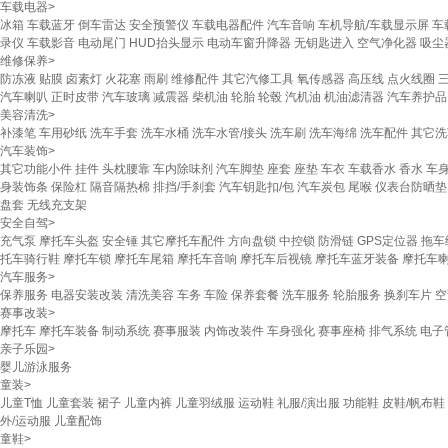
车载电器
>
冰箱
车载蓝牙
倒车雷达
安全预警仪
车载电器配件
汽车音响
车机导航/车载显示屏
车
录仪
车载影音
电动尾门
HUD抬头显示
电动车窗升降器
无钥匙进入
空气净化器
吸尘
维修保养
>
防冻液
贴膜
卤素灯
火花塞
雨刷
维修配件
其它汽修工具
氧传感器
高压线
点火线圈
汽车喇叭
正时皮带
汽车玻璃
减震器
柴机油
轮胎
轮毂
汽机油
机油滤清器
汽车养护品
美容清洗
>
补漆笔
车用砂纸
洗车手套
洗车水桶
洗车水管/接头
洗车刷
洗车海绵
洗车配件
其它洗
汽车装饰
>
其它功能小件
挂件
头枕腰靠
车内除味剂
汽车脚垫
座套
座垫
车衣
车载香水
香水
车
身装饰条
保险杠
隔音隔热棉
排挡/手刹套
汽车钥匙扣/包
汽车炭包
尾喉
仪表台防晒垫
盘套
无线充支架
安全自驾
>
充气泵
摩托车头盔
安全锤
其它摩托车配件
方向盘锁
中控锁
防滑链
GPS定位器
拖车
托车骑行鞋
摩托车锁
摩托车尾箱
摩托车音响
摩托车后视镜
摩托车蓝牙装备
摩托车
汽车服务
>
保养服务
电器安装改装
清洗美容
车务
车险
保养套餐
洗车服务
轮胎服务
换刹车片
空
赛事改装
>
摩托车
摩托车装备
制动系统
赛事服装
内饰改装件
车身强化
赛事座椅
排气系统
电子
亲子乐园
>
婴儿游泳服务
童装
>
儿童T恤
儿童套装
裙子
儿童内裤
儿童羽绒服
运动鞋
礼服/演出服
功能鞋
皮鞋/帆布鞋
外/运动服
儿童配饰
童鞋
>