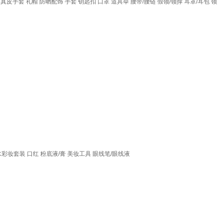
真皮手套
礼帽
防晒配饰
手套
钥匙扣
口罩
道具伞
腰带/腰链
假领/领撑
耳罩/耳包
领
水彩妆套装
口红
粉底液/膏
美妆工具
眼线笔/眼线液