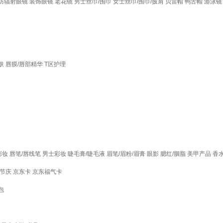
防辐射眼镜
装饰眼镜
老花镜
男士丝巾/围巾
女士丝巾/围巾/披肩
贝雷帽
鸭舌帽
游泳镜
肤
唇膜/唇部精华
T区护理
彩妆
唇笔/唇线笔
男士彩妆
睫毛膏/睫毛液
眉笔/眉粉/眉膏
眼影
腮红/胭脂
美甲产品
香
节庆
京东卡
京东福气卡
包