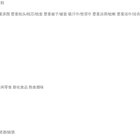
凉鞋
童床围
婴童枕头/枕芯/枕套
婴童被子/被套
吸汗巾/垫背巾
婴童凉席/蚊帐
婴童浴巾/浴
休闲零食
膨化食品
熟食腊味
清酒/烧酒