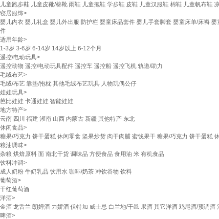
儿童跑步鞋
儿童皮靴/棉靴
雨鞋
儿童拖鞋
学步鞋
皮鞋
儿童汉服鞋
棉鞋
儿童帆布鞋
寝居服饰
>
婴儿内衣
婴儿礼盒
婴儿外出服
防护栏
婴童床品套件
婴儿手套脚套
婴童床单/床褥
婴
件
适用年龄
>
1-3岁
3-6岁
6-14岁
14岁以上
6-12个月
遥控/电动玩具
>
遥控动物
遥控/电动玩具配件
遥控车
遥控船
遥控飞机
轨道/助力
毛绒布艺
>
毛绒/布艺
靠垫/抱枕
其他毛绒布艺玩具
人物玩偶公仔
娃娃玩具
>
芭比娃娃
卡通娃娃
智能娃娃
地方特产
>
云南
四川
福建
湖南
山西
内蒙古
新疆
其他特产
东北
休闲食品
>
糖果/巧克力
饼干蛋糕
休闲零食
坚果炒货
肉干肉脯
蜜饯果干
糖果/巧克力
饼干蛋糕
粮油调味
>
杂粮
烘焙原料
面
南北干货
调味品
方便食品
食用油
米
有机食品
饮料冲调
>
成人奶粉
牛奶乳品
饮用水
咖啡/奶茶
冲饮谷物
饮料
葡萄酒
>
干红葡萄酒
洋酒
>
金酒
龙舌兰
朗姆酒
力娇酒
伏特加
威士忌
白兰地/干邑
果酒
其它洋酒
鸡尾酒/预调酒
啤酒
>