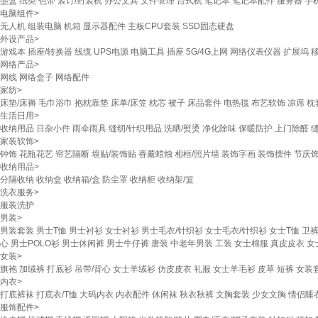
墨盒
纸类
色带
装订/封装机
办公文具
文件管理
台式机
笔记本
笔记本配件
服务器
手
电脑组件
>
无人机
组装电脑
机箱
显示器配件
主板CPU套装
SSD固态硬盘
外设产品
>
游戏本
插座/转换器
线缆
UPS电源
电脑工具
插座
5G/4G上网
网络仪表仪器
扩展坞
网络产品
>
网线
网络盒子
网络配件
家纺
>
床垫/床褥
毛巾浴巾
抱枕靠垫
床单/床笠
枕芯
被子
床品套件
电热毯
布艺软饰
凉席
枕
生活日用
>
收纳用品
日杂小件
雨伞雨具
缝纫/针织用品
洗晒/熨烫
净化除味
保暖防护
上门除醛
家装软饰
>
钟饰
花瓶花艺
帘艺隔断
墙贴/装饰贴
香薰蜡烛
相框/照片墙
装饰字画
装饰摆件
节庆
收纳用品
>
分隔收纳
收纳盒
收纳箱/盒
防尘罩
收纳柜
收纳架/篮
洗衣服务
>
服装洗护
男装
>
男装套装
男士T恤
男士衬衫
女士衬衫
男士毛衣/针织衫
女士毛衣/针织衫
女士T恤
卫裤
心
男士POLO衫
男士休闲裤
男士牛仔裤
唐装
中老年男装
工装
女士棉服
真皮皮衣
女
女装
>
旗袍
加绒裤
打底衫
吊带/背心
女士羊绒衫
仿皮皮衣
礼服
女士羊毛衫
皮草
短裤
女装
内衣
>
打底裤袜
打底衣/T恤
大码内衣
内衣配件
休闲袜
秋衣秋裤
文胸套装
少女文胸
情侣睡
服饰配件
>