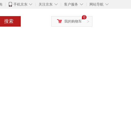
◇
◇
◇
◇
购
手机京东
关注京东
客户服务
网站导航
0
搜索
我的购物车
>