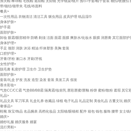
渔夫帽
棒球帽
毛线帽
遮阳帽
太阳镜
光学镜架/镜片
围巾/手套/帽子套装
袖扣/收腰扣
带/领结/领带夹
毛线/布面料
餐具
>
一次性用品
衣物清洁
清洁工具
驱虫用品
皮具护理
纸品湿巾
身体护肤
>
护手霜
面部护肤
>
卸妆
眼霜/眼部精华
防晒
剃须
洁面
面霜
面膜
爽肤水/化妆水
眼膜
润唇膏
其它面部护
身体护理
>
手足
颈部
润肤
沐浴
精油
纤体塑形
美胸
套装
口腔护理
>
牙膏/牙粉
漱口水
牙刷/牙线
女性护理
>
脱毛膏
私密护理
卫生巾
卫生护垫
面部护肤
>
套装/礼盒
护发
洗发
造型
染发
套装
美发工具
假发
香水彩妆
>
气垫CC/CC霜
气垫BB/BB霜
隔离霜/妆前乳
唇彩唇蜜/唇釉
粉饼
蜜粉/散粉
遮瑕
其它
礼品
>
礼品文具
军刀军具
礼盒礼券
收藏品
绿植
电子礼品
礼品定制
美妆礼品
古董文玩
婚庆
奢侈品
>
鞋靴
珠宝/饰品
名品腕表
高档化妆品
太阳镜/眼镜框
配件
箱包
钱包
服饰
腰带
女士钱
婚庆
>
婚纱礼服
婚庆服务
婚宴
流行男鞋
>