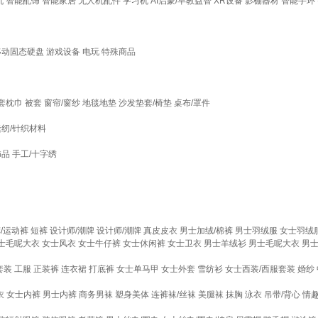
机
智能配饰
智能家居
无人机配件
学习机
AI启蒙/早教益智
XR设备
影棚器材
智能手环
移动固态硬盘
游戏设备
电玩
特殊商品
套枕巾
被套
窗帘/窗纱
地毯地垫
沙发垫套/椅垫
桌布/罩件
缝纫/针织材料
饰品
手工/十字绣
/运动裤
短裤
设计师/潮牌
设计师/潮牌
真皮皮衣
男士加绒/棉裤
男士羽绒服
女士羽绒
士毛呢大衣
女士风衣
女士牛仔裤
女士休闲裤
女士卫衣
男士羊绒衫
男士毛呢大衣
男
套装
工服
正装裤
连衣裙
打底裤
女士单马甲
女士外套
雪纺衫
女士西装/西服套装
婚纱
衣
女士内裤
男士内裤
商务男袜
塑身美体
连裤袜/丝袜
美腿袜
抹胸
泳衣
吊带/背心
情