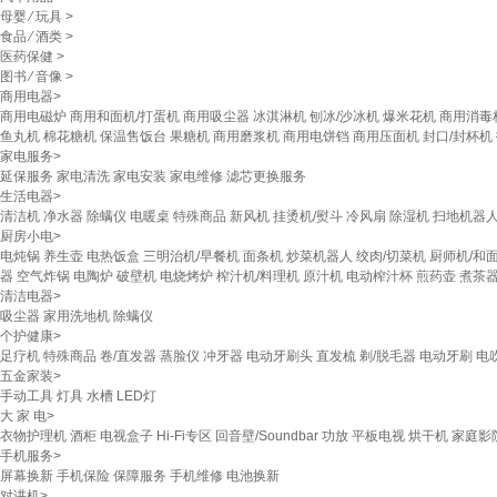
母婴
⁄
玩具
>
食品
⁄
酒类
>
医药保健
>
图书
⁄
音像
>
商用电器
>
商用电磁炉
商用和面机/打蛋机
商用吸尘器
冰淇淋机
刨冰/沙冰机
爆米花机
商用消毒
鱼丸机
棉花糖机
保温售饭台
果糖机
商用磨浆机
商用电饼铛
商用压面机
封口/封杯机
家电服务
>
延保服务
家电清洗
家电安装
家电维修
滤芯更换服务
生活电器
>
清洁机
净水器
除螨仪
电暖桌
特殊商品
新风机
挂烫机/熨斗
冷风扇
除湿机
扫地机器
厨房小电
>
电炖锅
养生壶
电热饭盒
三明治机/早餐机
面条机
炒菜机器人
绞肉/切菜机
厨师机/和
器
空气炸锅
电陶炉
破壁机
电烧烤炉
榨汁机/料理机
原汁机
电动榨汁杯
煎药壶
煮茶器
清洁电器
>
吸尘器
家用洗地机
除螨仪
个护健康
>
足疗机
特殊商品
卷/直发器
蒸脸仪
冲牙器
电动牙刷头
直发梳
剃/脱毛器
电动牙刷
电
五金家装
>
手动工具
灯具
水槽
LED灯
大 家 电
>
衣物护理机
酒柜
电视盒子
Hi-Fi专区
回音壁/Soundbar
功放
平板电视
烘干机
家庭影
手机服务
>
屏幕换新
手机保险
保障服务
手机维修
电池换新
对讲机
>