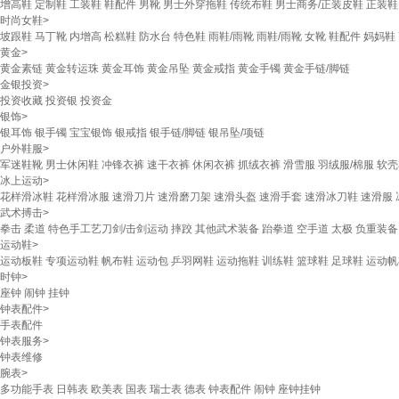
增高鞋
定制鞋
工装鞋
鞋配件
男靴
男士外穿拖鞋
传统布鞋
男士商务/正装皮鞋
正装鞋
时尚女鞋
>
坡跟鞋
马丁靴
内增高
松糕鞋
防水台
特色鞋
雨鞋/雨靴
雨鞋/雨靴
女靴
鞋配件
妈妈鞋
黄金
>
黄金素链
黄金转运珠
黄金耳饰
黄金吊坠
黄金戒指
黄金手镯
黄金手链/脚链
金银投资
>
投资收藏
投资银
投资金
银饰
>
银耳饰
银手镯
宝宝银饰
银戒指
银手链/脚链
银吊坠/项链
户外鞋服
>
军迷鞋靴
男士休闲鞋
冲锋衣裤
速干衣裤
休闲衣裤
抓绒衣裤
滑雪服
羽绒服/棉服
软壳
冰上运动
>
花样滑冰鞋
花样滑冰服
速滑刀片
速滑磨刀架
速滑头盔
速滑手套
速滑冰刀鞋
速滑服
武术搏击
>
拳击
柔道
特色手工艺刀剑/击剑运动
摔跤
其他武术装备
跆拳道
空手道
太极
负重装备
运动鞋
>
运动板鞋
专项运动鞋
帆布鞋
运动包
乒羽网鞋
运动拖鞋
训练鞋
篮球鞋
足球鞋
运动帆
时钟
>
座钟
闹钟
挂钟
钟表配件
>
手表配件
钟表服务
>
钟表维修
腕表
>
多功能手表
日韩表
欧美表
国表
瑞士表
德表
钟表配件
闹钟
座钟挂钟