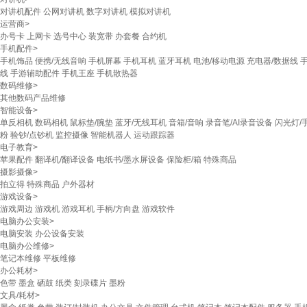
对讲机配件
公网对讲机
数字对讲机
模拟对讲机
运营商
>
办号卡
上网卡
选号中心
装宽带
办套餐
合约机
手机配件
>
手机饰品
便携/无线音响
手机屏幕
手机耳机
蓝牙耳机
电池/移动电源
充电器/数据线
线
手游辅助配件
手机王座
手机散热器
数码维修
>
其他数码产品维修
智能设备
>
单反相机
数码相机
鼠标垫/腕垫
蓝牙/无线耳机
音箱/音响
录音笔/AI录音设备
闪光灯/
粉
验钞/点钞机
监控摄像
智能机器人
运动跟踪器
电子教育
>
苹果配件
翻译机/翻译设备
电纸书/墨水屏设备
保险柜/箱
特殊商品
摄影摄像
>
拍立得
特殊商品
户外器材
游戏设备
>
游戏周边
游戏机
游戏耳机
手柄/方向盘
游戏软件
电脑办公安装
>
电脑安装
办公设备安装
电脑办公维修
>
笔记本维修
平板维修
办公耗材
>
色带
墨盒
硒鼓
纸类
刻录碟片
墨粉
文具/耗材
>