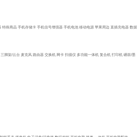
器
特殊商品
手机存储卡
手机信号增强器
手机电池
移动电源
苹果周边
直插充电器
数据
三脚架/云台
麦克风
路由器
交换机
网卡
扫描仪
多功能一体机
复合机
打印机
硒鼓/墨