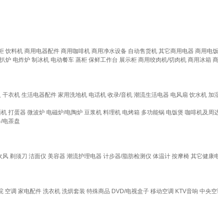
柜
饮料机
商用电器配件
商用咖啡机
商用净水设备
自动售货机
其它商用电器
商用电
扒炉
电炸炉
制冰机
电动餐车
蒸柜
保鲜工作台
展示柜
商用绞肉机/切肉机
商用冰箱
人
干衣机
生活电器配件
家用洗地机
电话机
收录/音机
潮流生活电器
电风扇
饮水机
加
面机
打蛋器
微波炉
电磁炉/电陶炉
豆浆机
料理机
电烤箱
多功能锅
电饭煲
咖啡机及周
/电茶盘
吹风
剃须刀
洁面仪
美容器
潮流护理电器
计步器/脂肪检测仪
体温计
按摩椅
其它健康
院
空调
家电配件
洗衣机
洗烘套装
特殊商品
DVD/电视盒子
移动空调
KTV音响
中央空