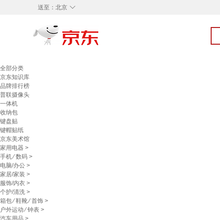
◇
送至：
北京
全部分类
京东知识库
品牌排行榜
普联摄像头
一体机
收纳包
键盘贴
键帽贴纸
京东美术馆
家用电器
>
手机
⁄
数码
>
电脑/办公
>
家居/家装
>
服饰/内衣
>
个护/清洗
>
箱包
⁄
鞋靴
⁄
首饰
>
户外运动
⁄
钟表
>
汽车用品
>