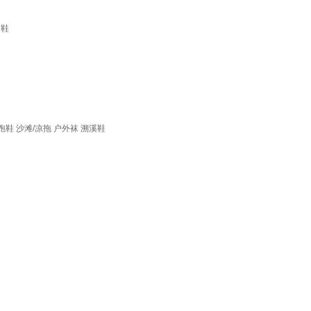
闲鞋
跑鞋
沙滩/凉拖
户外袜
溯溪鞋