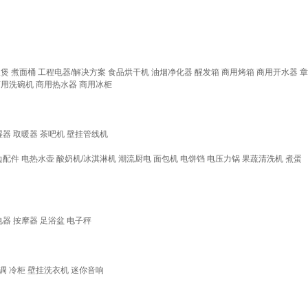
饭煲
煮面桶
工程电器/解决方案
食品烘干机
油烟净化器
醒发箱
商用烤箱
商用开水器
章
商用洗碗机
商用热水器
商用冰柜
湿器
取暖器
茶吧机
壁挂管线机
边配件
电热水壶
酸奶机/冰淇淋机
潮流厨电
面包机
电饼铛
电压力锅
果蔬清洗机
煮蛋
电器
按摩器
足浴盆
电子秤
调
冷柜
壁挂洗衣机
迷你音响