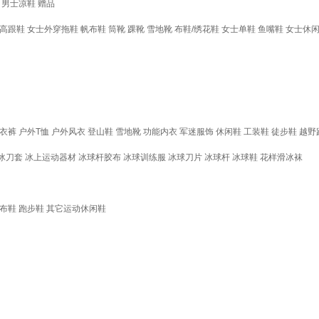
男士凉鞋
赠品
高跟鞋
女士外穿拖鞋
帆布鞋
筒靴
踝靴
雪地靴
布鞋/绣花鞋
女士单鞋
鱼嘴鞋
女士休
衣裤
户外T恤
户外风衣
登山鞋
雪地靴
功能内衣
军迷服饰
休闲鞋
工装鞋
徒步鞋
越野
冰刀套
冰上运动器材
冰球杆胶布
冰球训练服
冰球刀片
冰球杆
冰球鞋
花样滑冰袜
布鞋
跑步鞋
其它运动休闲鞋