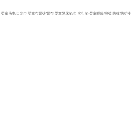
衣
婴童毛巾/口水巾
婴童布尿裤/尿布
婴童隔尿垫/巾
爬行垫
婴童睡袋/抱被
防撞/防护小