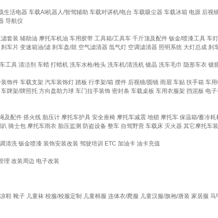
载生活电器
车载AI机器人/智驾辅助
车载对讲机/电台
车载吸尘器
车载冰箱
电源
后视
器
导航仪
三滤套装
辅助油
摩托车机油
车用胶带
工具箱/工具车
千斤顶及配件
钣金/喷漆工具
车
刹车片
变速箱油/滤
刹车盘/鼓
空气滤清器
氙气灯
空调滤清器
照明系统
大灯总成
刹
车工具
清洁剂
车蜡
打蜡机
洗车水枪/枪头
洗车机/清洗机
镀晶
洗车毛巾
隐形车衣
镀
身装饰件
车载支架
汽车装饰灯
踏板
行李架/箱
摆件
后视镜/圆镜
雨眉
车贴
扶手箱
车用
车牌架/牌照托
方向盘助力球
车门拉手装饰
密封条
车载桌板
车用衣服架
挡泥板
电子
绳及配件
搭火线
胎压计
摩托车护具
安全座椅
摩托车减震
地锁
摩托车
保温箱/蓄冷耗
喇叭
骑士包
摩托车雨衣
胎压监测
防盗设备
整车
自驾野营
车载床
灭火器
其它摩托车
调清洗
钣金喷漆
装饰安装改装
驾驶培训
ETC
加油卡
油卡充值
管理
改装周边
电子改装
凉鞋
靴子
儿童袜
校服/校服定制
儿童棉服
连体衣/爬服
儿童汉服/旗袍/唐装
家居服
马