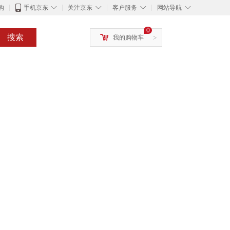
◇
◇
◇
◇
购
手机京东
关注京东
客户服务
网站导航
0
搜索
我的购物车
>