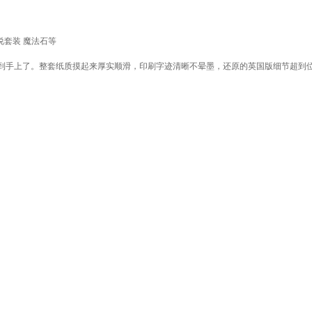
列小说套装 魔法石等
到手上了。整套纸质摸起来厚实顺滑，印刷字迹清晰不晕墨，还原的英国版细节超到