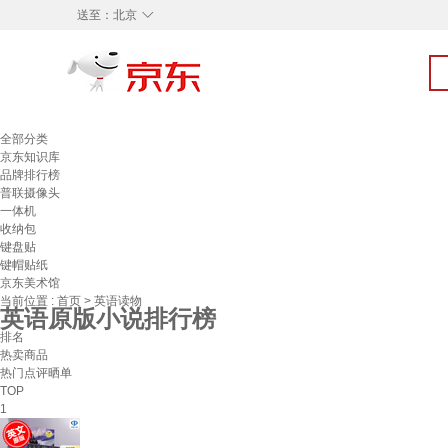
◇
送至：
北京
全部分类
京东知识库
品牌排行榜
普联摄像头
一体机
收纳包
键盘贴
键帽贴纸
京东美术馆
当前位置 :
首页
>
英语读物
英语原版小说排行榜
排名
热卖商品
热门点评晒单
TOP
1