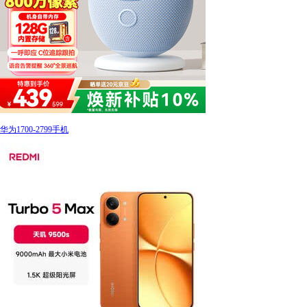
华为1700-2799手机