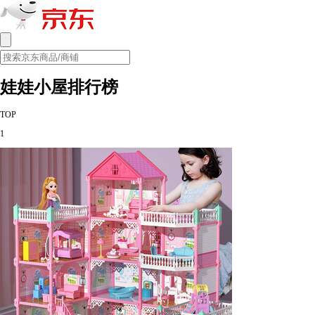
娃娃小屋排行榜
TOP
1