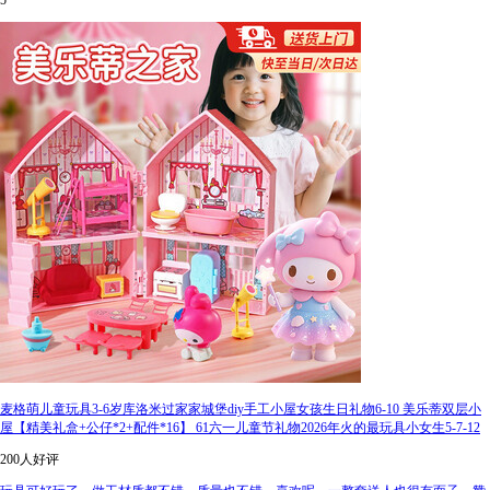
5
麦格萌儿童玩具3-6岁库洛米过家家城堡diy手工小屋女孩生日礼物6-10 美乐蒂双层小
屋【精美礼盒+公仔*2+配件*16】 61六一儿童节礼物2026年火的最玩具小女生5-7-12
200人好评