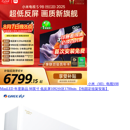
小米（MI）电视S98
MiniLED 年度新品 98英寸 低反屏1092分区1700nits 【包固定挂架安装】