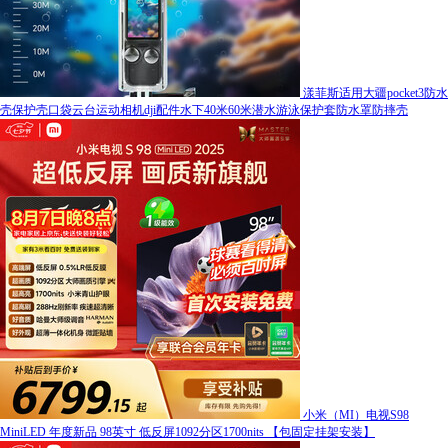
漾菲斯适用大疆pocket3防水
壳保护壳口袋云台运动相机dji配件水下40米60米潜水游泳保护套防水罩防摔壳
小米（MI）电视S98
MiniLED 年度新品 98英寸 低反屏1092分区1700nits 【包固定挂架安装】