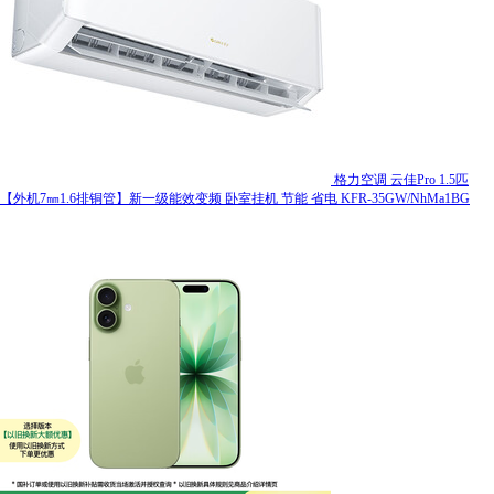
格力空调 云佳Pro 1.5匹
【外机7㎜1.6排铜管】新一级能效变频 卧室挂机 节能 省电 KFR-35GW/NhMa1BG