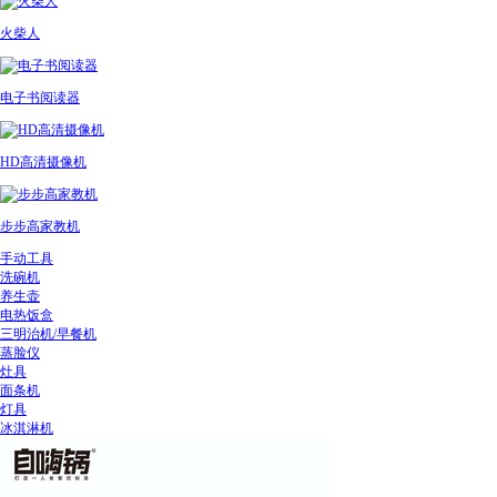
火柴人
电子书阅读器
HD高清摄像机
步步高家教机
手动工具
洗碗机
养生壶
电热饭盒
三明治机/早餐机
蒸脸仪
灶具
面条机
灯具
冰淇淋机