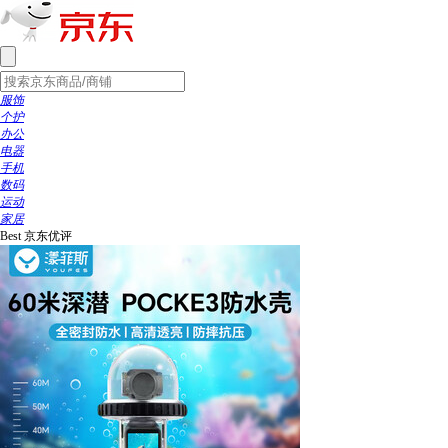
服饰
个护
办公
电器
手机
数码
运动
家居
Best
京东优评