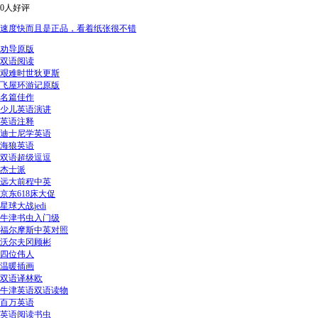
0人好评
速度快而且是正品，看着纸张很不错
劝导原版
双语阅读
艰难时世狄更斯
飞屋环游记原版
名篇佳作
少儿英语演讲
英语注释
迪士尼学英语
海狼英语
双语超级逗逗
杰士派
远大前程中英
京东618床大促
星球大战jedi
牛津书虫入门级
福尔摩斯中英对照
沃尔夫冈顾彬
四位伟人
温暖插画
双语译林欧
牛津英语双语读物
百万英语
英语阅读书虫