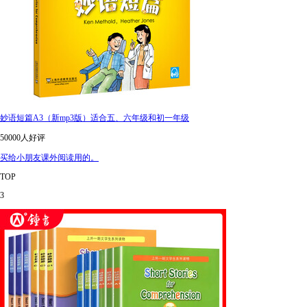
妙语短篇A3（新mp3版）适合五、六年级和初一年级
50000人好评
买给小朋友课外阅读用的。
TOP
3