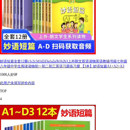
妙语短篇全套12册c1c2c3d1d2d3a1a2a3b1b2b3上外朗文双语读物英语教辅书籍七年级
八年级中学生阅读读物初一初二初三英语习题练习册 【3本】妙语短篇A1+A2+A3
1000人好评
此用户未填写评价内容
TOP
4