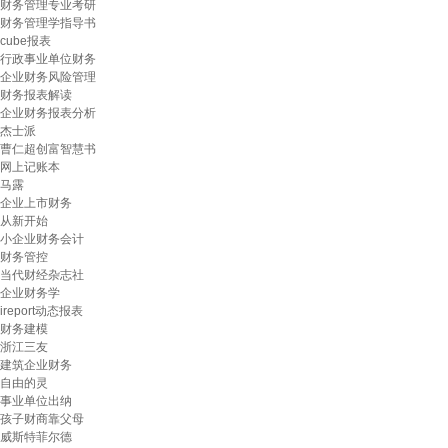
财务管理专业考研
财务管理学指导书
cube报表
行政事业单位财务
企业财务风险管理
财务报表解读
企业财务报表分析
杰士派
曹仁超创富智慧书
网上记账本
马露
企业上市财务
从新开始
小企业财务会计
财务管控
当代财经杂志社
企业财务学
ireport动态报表
财务建模
浙江三友
建筑企业财务
自由的灵
事业单位出纳
孩子财商靠父母
威斯特菲尔德