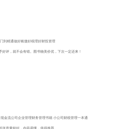
入门到精通做好账缴好税理好财投资理
予好评，就不会有错。图书物美价优，下次一定还来！
金现金流公司企业管理财务管理书籍 小公司财税管理一本通
纸张质量较好，内容易懂，值得推荐。