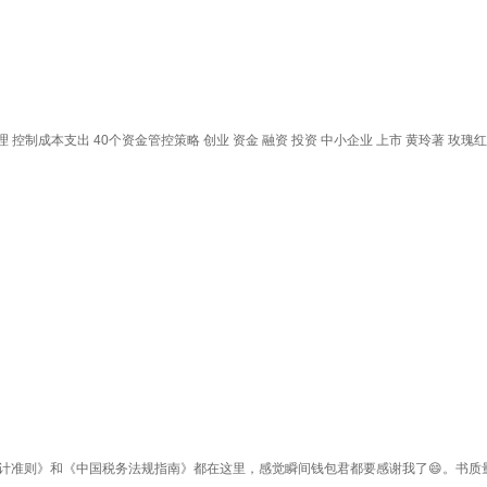
控制成本支出 40个资金管控策略 创业 资金 融资 投资 中小企业 上市 黄玲著 玫瑰
计准则》和《中国税务法规指南》都在这里，感觉瞬间钱包君都要感谢我了😄。书质量