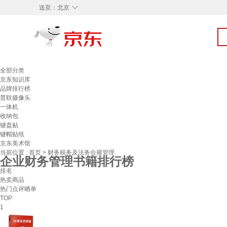
◇
送至：
北京
全部分类
京东知识库
品牌排行榜
普联摄像头
一体机
收纳包
键盘贴
键帽贴纸
京东美术馆
当前位置 :
首页
>
财务税务及法务合规管理
企业财务管理书籍排行榜
排名
热卖商品
热门点评晒单
TOP
1