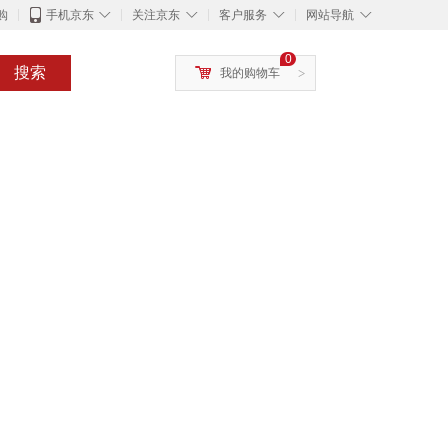
◇
◇
◇
◇
购
手机京东
关注京东
客户服务
网站导航
0
搜索
我的购物车
>