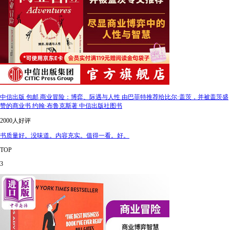
中信出版 包邮 商业冒险：博弈、际遇与人性 由巴菲特推荐给比尔·盖茨，并被盖茨盛
赞的商业书 约翰·布鲁克斯著 中信出版社图书
2000人好评
书质量好。没味道。内容充实。值得一看。好。
TOP
3