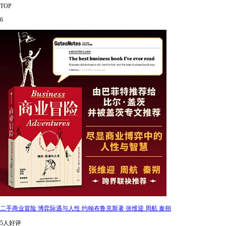
TOP
6
二手商业冒险 博弈际遇与人性 约翰布鲁克斯著 张维迎 周航 秦朔
5人好评