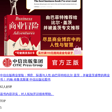
中信出版商业冒险：博弈、际遇与人性 由巴菲特给比尔·盖茨，并被盖茨盛赞的商业
书！ 约翰·布鲁克斯著 中信出版社图书
62人好评
该书内容详实，对人拓知开识很有帮助。
TOP
5