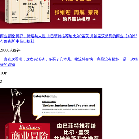
商业冒险 博弈、际遇与人性 由巴菲特推荐给比尔?盖茨 并被盖茨盛赞的商业书 约翰?
布鲁克斯 中信出版社
20000人好评
一直喜欢看书，这次有活动，多买了几本儿。物流特别快，商品没有损坏，是一次很
好的购物
TOP
2