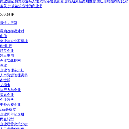
商业冒险 博弈际遇与人性 约翰布鲁克斯著 张维迎周航秦朔推荐 由巴菲特推荐给比尔
盖茨 并被盖茨盛赞的商业书
58人好评
很快，很新
导购这样说才对
山信
创业与企业家精神
ibm时代
精益企业
冲出重围
创业实战指南
创业
企业管理杂志社
人力资源管理员书
杰士派
艾德卡
执行力与企业
贝恩企业
企业哲学
中外合资企业
zara夹棉皮
企业周年纪念册
民企转型
企业经营决策分析