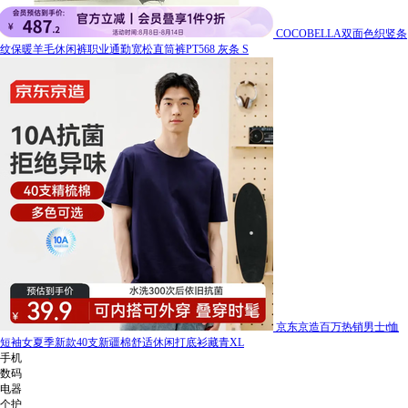
COCOBELLA双面色织竖条
纹保暖羊毛休闲裤职业通勤宽松直筒裤PT568 灰条 S
京东京造百万热销男士t恤
短袖女夏季新款40支新疆棉舒适休闲打底衫藏青XL
手机
数码
电器
个护