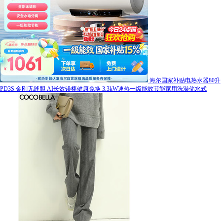
海尔国家补贴电热水器80升
PD3S 金刚无缝胆 AI长效镁棒健康免换 3.3kW速热一级能效节能家用洗澡储水式