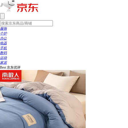
服饰
个护
办公
电器
手机
数码
运动
家居
Best
京东优评