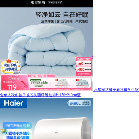
水星家纺被子春秋被学生宿
舍单人秋冬被子被芯抗菌纤维被褥约150*210cm蓝