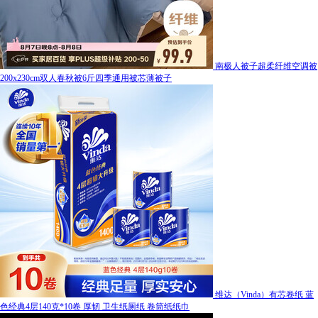
南极人被子超柔纤维空调被
200x230cm双人春秋被6斤四季通用被芯薄被子
维达（Vinda）有芯卷纸 蓝
色经典4层140克*10卷 厚韧 卫生纸厕纸 卷筒纸纸巾