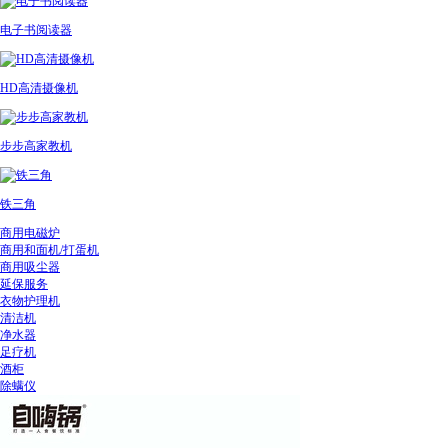
电子书阅读器
HD高清摄像机
步步高家教机
铁三角
商用电磁炉
商用和面机/打蛋机
商用吸尘器
延保服务
衣物护理机
清洁机
净水器
足疗机
酒柜
除螨仪