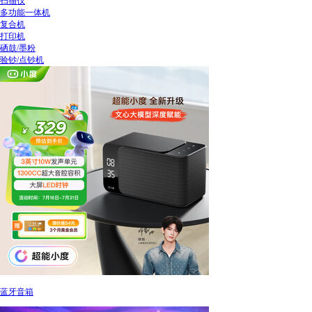
扫描仪
多功能一体机
复合机
打印机
硒鼓/墨粉
验钞/点钞机
蓝牙音箱