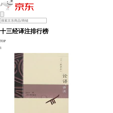
十三经译注排行榜
TOP
1